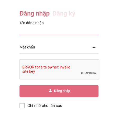
Đăng nhập
Đăng ký
Tên đăng nhập
Mật khẩu
Đăng nhập
Ghi nhớ cho lần sau