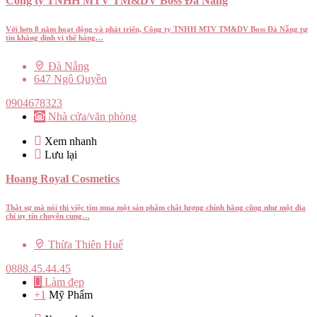
Công ty TNHH MTV TM&DV Boss Đà Nẵng
Với hơn 8 năm hoạt động và phát triển, Công ty TNHH MTV TM&DV Boss Đà Nẵng tự
tin khẳng định vị thế hàng…
Đà Nẵng
647 Ngô Quyền
0904678323
Nhà cửa/văn phòng
Xem nhanh
Lưu lại
Hoang Royal Cosmetics
Thật sự mà nói thì việc tìm mua một sản phẩm chất lượng chính hãng cũng như một địa
chỉ uy tín chuyên cung…
Thừa Thiên Huế
0888.45.44.45
Làm đẹp
+1
Mỹ Phẩm