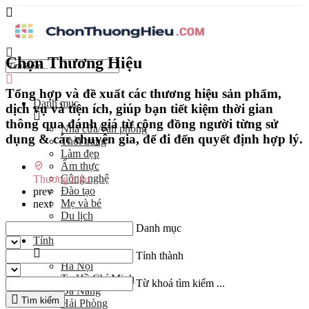
Chọn Thương Hiệu
Tổng hợp và đề xuất các thương hiệu sản phẩm,
Danh mục
dịch vụ và tiện ích, giúp bạn tiết kiệm thời gian
thông qua đánh giá từ cộng đồng người từng sử
Nhà cửa/văn phòng
dụng & các chuyên gia, để đi đến quyết định hợp lý.
Thời trang
Làm đẹp
Ẩm thực
Công nghệ
Thương hiệu
Đào tạo
prev
Mẹ và bé
next
Du lịch
Danh mục
Kinh Doanh
Tỉnh
Tỉnh thành
Hà Nội
Tp Hồ Chí Minh
Từ khoá tìm kiếm ...
Đà Nẵng
Tìm kiếm
Hải Phòng