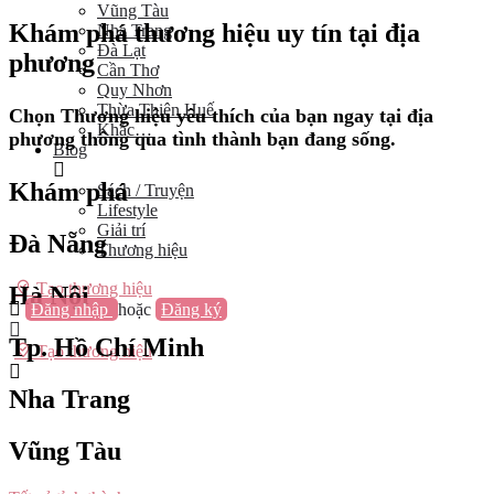
Vũng Tàu
Khám phá thương hiệu uy tín tại địa
Nha Trang
Đà Lạt
phương
Cần Thơ
Quy Nhơn
Thừa Thiên Huế
Chọn Thương hiệu yêu thích của bạn ngay tại địa
Khác…
phương thông qua tình thành bạn đang sống.
Blog
Khám phá
Sách / Truyện
Lifestyle
Giải trí
Đà Nẵng
Thương hiệu
Tạo thương hiệu
Hà Nội
Đăng nhập
hoặc
Đăng ký
Tp. Hồ Chí Minh
Tạo thương hiệu
Nha Trang
Vũng Tàu