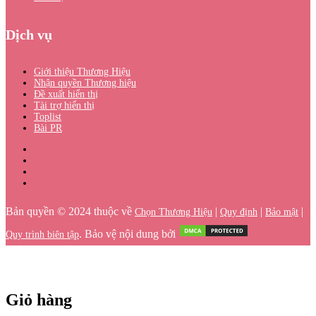
Dịch vụ
Giới thiệu Thương Hiệu
Nhận quyền Thương hiệu
Đề xuất hiển thị
Tài trợ hiển thị
Toplist
Bài PR
Bản quyền © 2024 thuộc về
|
|
|
Chọn Thương Hiệu
Quy định
Bảo mật
. Bảo vệ nội dung bởi
Quy trình biên tập
Giỏ hàng