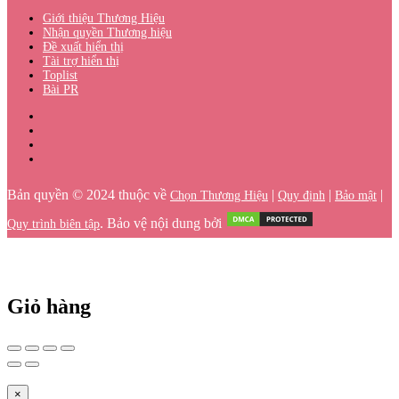
Giới thiệu Thương Hiệu
Nhận quyền Thương hiệu
Đề xuất hiển thị
Tài trợ hiển thị
Toplist
Bài PR
Bản quyền © 2024 thuộc về
|
|
|
Chọn Thương Hiệu
Quy định
Bảo mật
. Bảo vệ nội dung bởi
Quy trình biên tập
Giỏ hàng
×