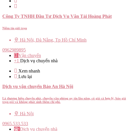
Công Ty TNHH Đầu Tư Dịch Vụ Vận Tải Hoàng Phát
Niềm tin gửi trọn
Hà Nội, Đà Nẵng, Tp Hồ Chí Minh
0962989895
Vận chuyển
+1
Dịch vụ chuyển nhà
Xem nhanh
Lưu lại
Dịch vụ vận chuyển Bảo An Hà Nội
Là thương hiệu chuyển nhà, chuyển văn phòng uy tín lâu năm, có giá cả hợp lý, báo giá
trọn gói và không phát sinh thêm chi phí.
Hà Nội
0965.533.533
Dịch vụ chuyển nhà