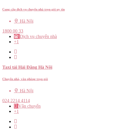
Cung cấp dịch vụ chuyển nhà trọn gói uy tín
Hà Nội
1800 00 33
Dịch vụ chuyển nhà
+1
Taxi tải Hải Đăng Hà Nội
Chuyển nhà, văn phòng trọn gói
Hà Nội
024 2214 4114
Vận chuyển
+1