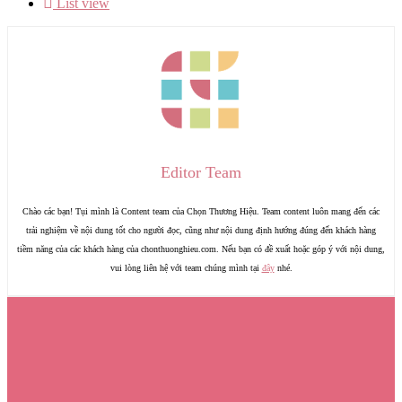
List view
Editor Team
Chào các bạn! Tụi mình là Content team của Chọn Thương Hiệu. Team content luôn mang đến các
trải nghiệm về nội dung tốt cho người đọc, cũng như nội dung định hướng đúng đến khách hàng
tiềm năng của các khách hàng của chonthuonghieu.com. Nếu bạn có đề xuất hoặc góp ý với nội dung,
vui lòng liên hệ với team chúng mình tại
đây
nhé.