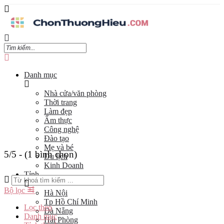
Danh mục
Nhà cửa/văn phòng
Thời trang
Làm đẹp
Ẩm thực
Công nghệ
Đào tạo
Mẹ và bé
5/5 - (1 bình chọn)
Du lịch
Kinh Doanh
Tỉnh
Bộ lọc
Hà Nội
Tp Hồ Chí Minh
Lọc theo
Đà Nẵng
Danh mục
Hải Phòng