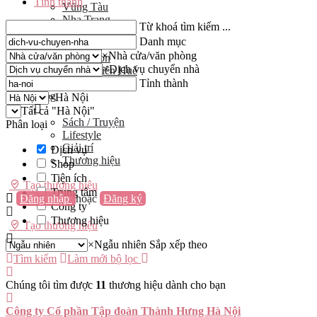
Tỉnh thành
Vũng Tàu
Nha Trang
Từ khoá tìm kiếm ...
Đà Lạt
Danh mục
Cần Thơ
×
Nhà cửa/văn phòng
Quy Nhơn
×
Dịch vụ chuyển nhà
Thừa Thiên Huế
Khác…
Tỉnh thành
Blog
×
Hà Nội
Tất cả "Hà Nội"
Sách / Truyện
Phân loại
Lifestyle
Giải trí
Dịch vụ
Thương hiệu
Shop
Tiện ích
Tạo thương hiệu
Trung tâm
Đăng nhập
hoặc
Đăng ký
Công ty
Thương hiệu
Tạo thương hiệu
×
Ngẫu nhiên
Sắp xếp theo
Tìm kiếm
Làm mới bộ lọc
Chúng tôi tìm được
11
thương hiệu dành cho bạn
Công ty Cổ phần Tập đoàn Thành Hưng Hà Nội