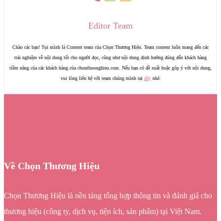
Editor Team
Chào các bạn! Tụi mình là Content team của Chọn Thương Hiệu. Team content luôn mang đến các
trải nghiệm về nội dung tốt cho người đọc, cũng như nội dung định hướng đúng đến khách hàng
tiềm năng của các khách hàng của chonthuonghieu.com. Nếu bạn có đề xuất hoặc góp ý với nội dung,
vui lòng liên hệ với team chúng mình tại
đây
nhé.
Về Chọn Thương Hiệu
Chọn Thương Hiệu là nền tảng tổng hợp thông tin và đánh giá cho
thương hiệu (công ty, dịch vụ, tiện ích, sản phẩm) tại Việt Nam.