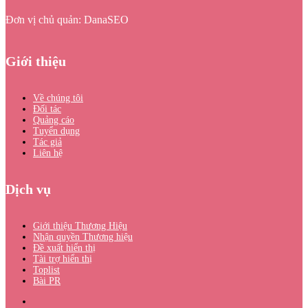
Đơn vị chủ quản: DanaSEO
Giới thiệu
Về chúng tôi
Đối tác
Quảng cáo
Tuyển dụng
Tác giả
Liên hệ
Dịch vụ
Giới thiệu Thương Hiệu
Nhận quyền Thương hiệu
Đề xuất hiển thị
Tài trợ hiển thị
Toplist
Bài PR