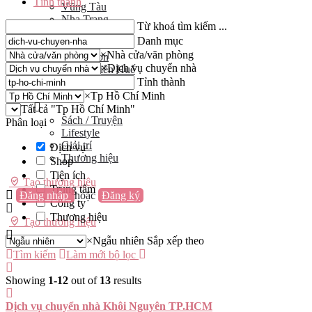
Tỉnh thành
Vũng Tàu
Nha Trang
Từ khoá tìm kiếm ...
Đà Lạt
Danh mục
Cần Thơ
×
Nhà cửa/văn phòng
Quy Nhơn
×
Dịch vụ chuyển nhà
Thừa Thiên Huế
Khác…
Tỉnh thành
Blog
×
Tp Hồ Chí Minh
Tất cả "Tp Hồ Chí Minh"
Sách / Truyện
Phân loại
Lifestyle
Giải trí
Dịch vụ
Thương hiệu
Shop
Tiện ích
Tạo thương hiệu
Trung tâm
Đăng nhập
hoặc
Đăng ký
Công ty
Thương hiệu
Tạo thương hiệu
×
Ngẫu nhiên
Sắp xếp theo
Tìm kiếm
Làm mới bộ lọc
Showing
1-12
out of
13
results
Dịch vụ chuyển nhà Khôi Nguyên TP.HCM