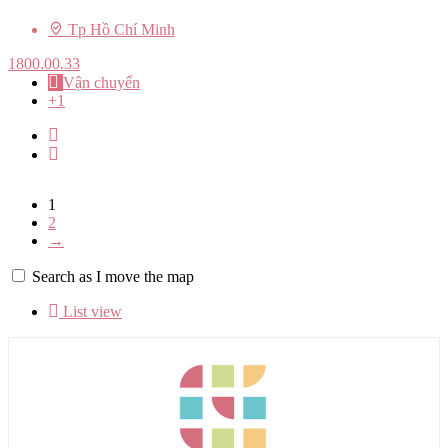
Tp Hồ Chí Minh
1800.00.33
Vận chuyển
+1
1
2
→
Search as I move the map
List view