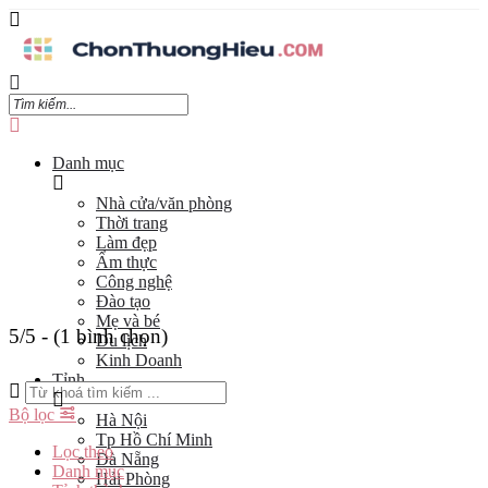
Danh mục
Nhà cửa/văn phòng
Thời trang
Làm đẹp
Ẩm thực
Công nghệ
Đào tạo
Mẹ và bé
5/5 - (1 bình chọn)
Du lịch
Kinh Doanh
Tỉnh
Bộ lọc
Hà Nội
Tp Hồ Chí Minh
Lọc theo
Đà Nẵng
Danh mục
Hải Phòng