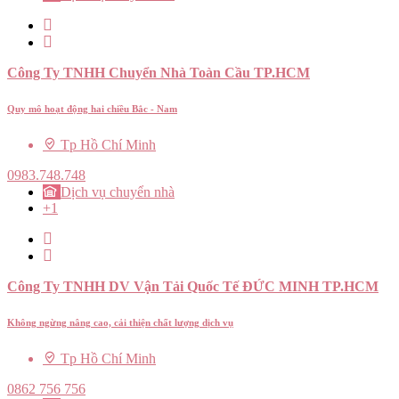
Công Ty TNHH Chuyển Nhà Toàn Cầu TP.HCM
Quy mô hoạt động hai chiều Bắc - Nam
Tp Hồ Chí Minh
0983.748.748
Dịch vụ chuyển nhà
+1
Công Ty TNHH DV Vận Tải Quốc Tế ĐỨC MINH TP.HCM
Không ngừng nâng cao, cải thiện chất lượng dịch vụ
Tp Hồ Chí Minh
0862 756 756