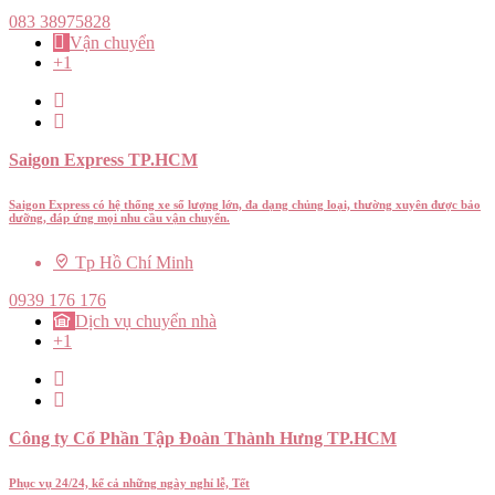
083 38975828
Vận chuyển
+1
Saigon Express TP.HCM
Saigon Express có hệ thống xe số lượng lớn, đa dạng chủng loại, thường xuyên được bảo
dưỡng, đáp ứng mọi nhu cầu vận chuyển.
Tp Hồ Chí Minh
0939 176 176
Dịch vụ chuyển nhà
+1
Công ty Cổ Phần Tập Đoàn Thành Hưng TP.HCM
Phục vụ 24/24, kể cả những ngày nghỉ lễ, Tết