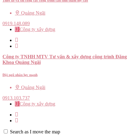
Thiết kế và thi công các công trình cần tính thẩm mỹ cao
Quảng Ngãi
0919.148.089
Công ty xây dựng
Công ty TNHH MTV Tư vấn & xây dựng công trình Đăng
Khoa Quảng Ngãi
Đội ngũ nhân lực mạnh
Quảng Ngãi
0913.103.737
Công ty xây dựng
Search as I move the map