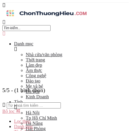
Danh mục
Nhà cửa/văn phòng
Thời trang
Làm đẹp
Ẩm thực
Công nghệ
Đào tạo
Mẹ và bé
5/5 - (1 bình chọn)
Du lịch
Kinh Doanh
Tỉnh
Bộ lọc
Hà Nội
Tp Hồ Chí Minh
Lọc theo
Đà Nẵng
Danh mục
Hải Phòng