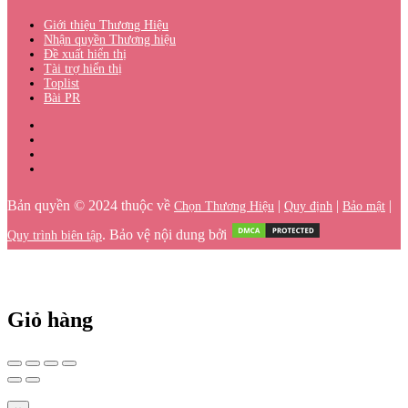
Giới thiệu Thương Hiệu
Nhận quyền Thương hiệu
Đề xuất hiển thị
Tài trợ hiển thị
Toplist
Bài PR
Bản quyền © 2024 thuộc về
|
|
|
Chọn Thương Hiệu
Quy định
Bảo mật
. Bảo vệ nội dung bởi
Quy trình biên tập
Giỏ hàng