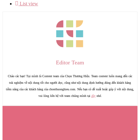
List view
Editor Team
Chào các bạn! Tụi mình là Content team của Chọn Thương Hiệu. Team content luôn mang đến các
trải nghiệm về nội dung tốt cho người đọc, cũng như nội dung định hướng đúng đến khách hàng
tiềm năng của các khách hàng của chonthuonghieu.com. Nếu bạn có đề xuất hoặc góp ý với nội dung,
vui lòng liên hệ với team chúng mình tại
đây
nhé.