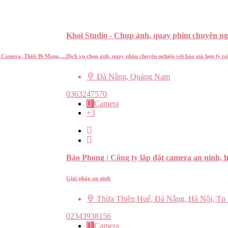
Khoi Studio - Chụp ảnh, quay phim chuyên n
, Camera, Thiết Bị Mạng,…
Dịch vụ chụp ảnh, quay phim chuyên nghiệp với báo giá hợp lý 
Đà Nẵng, Quảng Nam
0363247570
Camera
+3
Bảo Phong | Công ty lắp đặt camera an ninh, 
Giải pháp an ninh
Thừa Thiên Huế, Đà Nẵng, Hà Nội, Tp
02343938156
Camera