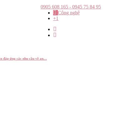
0905 608 165 - 0945 75 84 95
Công nghệ
+1
n đáp ứng các nhu cầu về an…