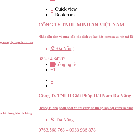
Quick view
Bookmark
CÔNG TY TNHH MINH AN VIỆT NAM
Nhắc đến đơn vị cung cấp các dịch vụ lắp đặt camera uy tín tại
y, công ty hợp tác và…
Đà Nẵng
085-24-34567
Công nghệ
+1
Công Ty TNHH Giải Pháp Hải Nam Đà Nẵng
Đơn vị là nhà phân phối và thi công hệ thống lắp đặt camera chất
làm hài lòng khách hàng…
Đà Nẵng
0763.568.768 – 0938 936 878