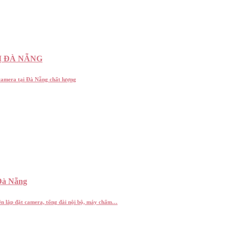
Ị ĐÀ NẴNG
 camera tại Đà Nẵng chất lượng
Đà Nẵng
yên lắp đặt camera, tổng đài nội bộ, máy chấm…