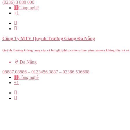
(0236) 3 888 000
Công nghệ
+1
Công Ty MTV Quỳnh Trường Giang Đà Nẵng
Quỳnh Trường Giang cung cấp cả hai giải pháp camera bao gồm camera không dây và có 
Đà Nẵng
08887.08886 – 0123456.9887 – 02366.536668
Công nghệ
+1