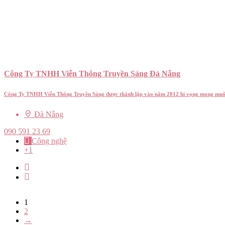
Công Ty TNHH Viễn Thông Truyền Sáng Đà Nẵng
Công Ty TNHH Viễn Thông Truyền Sáng được thành lập vào năm 2012 hi vọng mong muố
Đà Nẵng
090 591 23 69
Công nghệ
+1
1
2
→