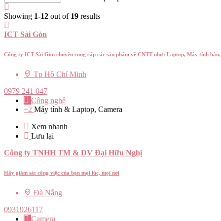
Showing
1-12
out of
19
results
ICT Sài Gòn
Công ty ICT Sài Gòn chuyên cung cấp các sản phẩm về CNTT như: Laptop, Máy tính bàn
Tp Hồ Chí Minh
0979 241 047
Công nghệ
+2
Máy tính & Laptop, Camera
Xem nhanh
Lưu lại
Công ty TNHH TM & DV Đại Hữu Nghị
Hãy giám sát công việc của bạn mọi lúc, mọi nơi
Đà Nẵng
0931926117
Camera