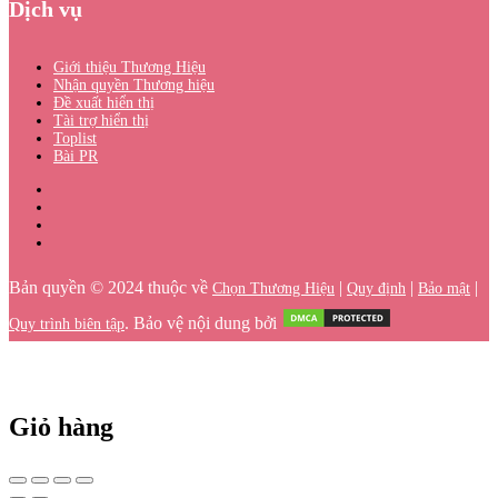
Dịch vụ
Giới thiệu Thương Hiệu
Nhận quyền Thương hiệu
Đề xuất hiển thị
Tài trợ hiển thị
Toplist
Bài PR
Bản quyền © 2024 thuộc về
|
|
|
Chọn Thương Hiệu
Quy định
Bảo mật
. Bảo vệ nội dung bởi
Quy trình biên tập
Giỏ hàng