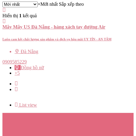
×
Mới nhất
Sắp xếp theo
Hiển thị
1
kết quả
Mây Mây US Đà Nẵng - hàng xách tay đường Air
Luôn cam kết chất lượng sản phẩm và dịch vụ hậu mãi UY TÍN - AN TÂM
Đà Nẵng
0909585229
Đồng hồ nữ
+5
List view