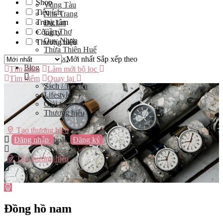
Shop
Vũng Tàu
Tiện ích
Nha Trang
Trung tâm
Đà Lạt
Cần Thơ
Công ty
Quy Nhơn
Thương hiệu
Thừa Thiên Huế
Khác…
×
Mới nhất
Sắp xếp theo
Blog
Tìm kiếm
Làm mới bộ lọc
Tìm kiếm
Quay lại
Sách / Truyện
Lifestyle
Giải trí
Thương hiệu
Tạo thương hiệu
Đăng nhập
hoặc
Đăng ký
Tạo thương hiệu
Đồng hồ nam