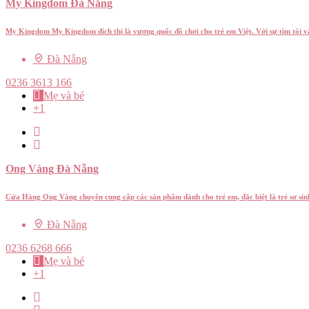
My Kingdom Đà Nẵng
My Kingdom My Kingdom đích thị là vương quốc đồ chơi cho trẻ em Việt. Với sự tìm tòi 
Đà Nẵng
0236 3613 166
Mẹ và bé
+1
Ong Vàng Đà Nẵng
Cửa Hàng Ong Vàng chuyên cung cấp các sản phẩm dành cho trẻ em, đặc biệt là trẻ sơ sin
Đà Nẵng
0236 6268 666
Mẹ và bé
+1