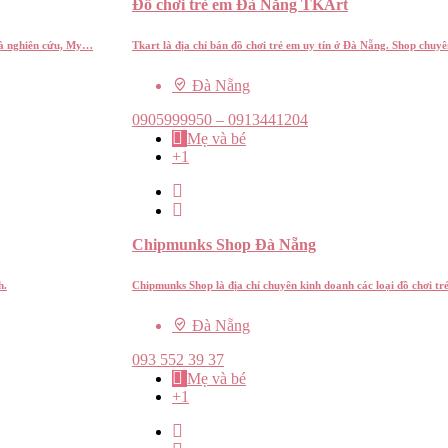
Đồ chơi trẻ em Đà Nẵng TKArt
và nghiên cứu, My…
Tkart là địa chỉ bán đồ chơi trẻ em uy tín ở Đà Nẵng. Shop chuy
Đà Nẵng
0905999950 – 0913441204
Mẹ và bé
+1
Chipmunks Shop Đà Nẵng
h.
Chipmunks Shop là địa chỉ chuyên kinh doanh các loại đồ chơi tr
Đà Nẵng
093 552 39 37
Mẹ và bé
+1