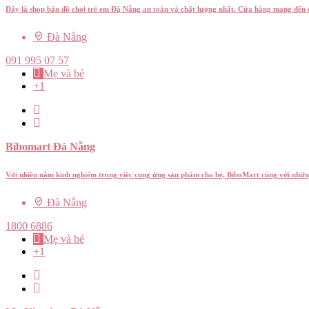
Đây là shop bán đồ chơi trẻ em Đà Nẵng an toàn và chất lượng nhất. Cửa hàng mang đế
Đà Nẵng
091 995 07 57
Mẹ và bé
+1
Bibomart Đà Nẵng
Với nhiều năm kinh nghiệm trong việc cung ứng sản phẩm cho bé, BiboMart cùng với nhữ
Đà Nẵng
1800 6886
Mẹ và bé
+1