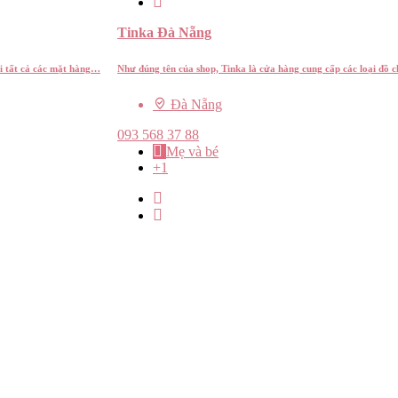
Tinka Đà Nẵng
ới tất cả các mặt hàng…
Như đúng tên của shop, Tinka là cửa hàng cung cấp các loại đồ ch
Đà Nẵng
093 568 37 88
Mẹ và bé
+1