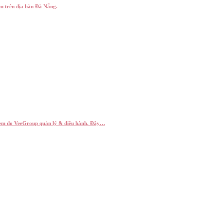
em trên địa bàn Đà Nẵng.
rẻ em do VeeGroup quản lý & điều hành. Đây…