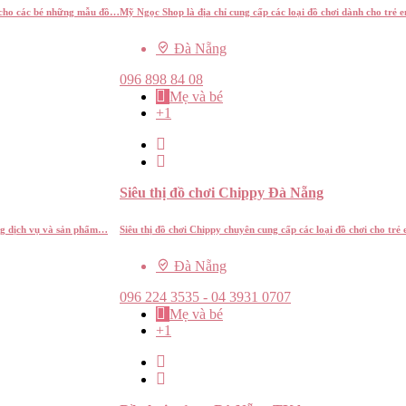
n cho các bé những mẫu đồ…
Mỹ Ngọc Shop là địa chỉ cung cấp các loại đồ chơi dành cho trẻ 
Đà Nẵng
096 898 84 08
Mẹ và bé
+1
Siêu thị đồ chơi Chippy Đà Nẵng
ng dịch vụ và sản phẩm…
Siêu thị đồ chơi Chippy chuyên cung cấp các loại đồ chơi cho t
Đà Nẵng
096 224 3535 - 04 3931 0707
Mẹ và bé
+1