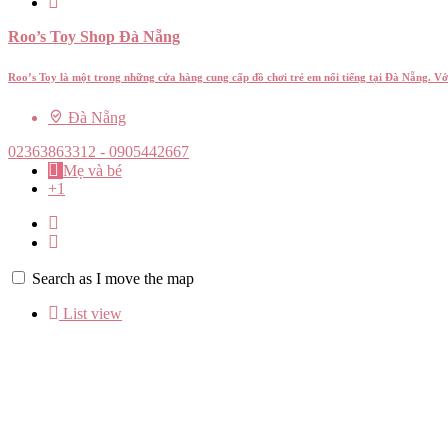
Roo’s Toy Shop Đà Nẵng
Roo’s Toy là một trong những cửa hàng cung cấp đồ chơi trẻ em nổi tiếng tại Đà Nẵng. V
Đà Nẵng
02363863312 - 0905442667
Mẹ và bé
+1
Search as I move the map
List view