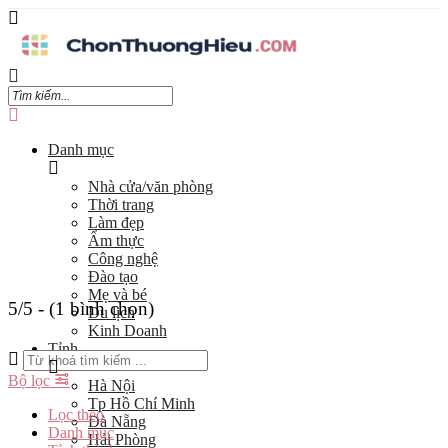
Danh mục
Nhà cửa/văn phòng
Thời trang
Làm đẹp
Ẩm thực
Công nghệ
Đào tạo
Mẹ và bé
5/5 - (1 bình chọn)
Du lịch
Kinh Doanh
Tỉnh
Bộ lọc
Hà Nội
Tp Hồ Chí Minh
Lọc theo
Đà Nẵng
Danh mục
Hải Phòng