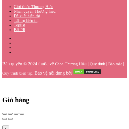
Giới thiệu Thương Hiệu
Nhận quyền Thương hiệu
Đề xuất hiển thị
Tài trợ hiển thị
Toplist
Bài PR
Bản quyền © 2024 thuộc về
|
|
|
Chọn Thương Hiệu
Quy định
Bảo mật
. Bảo vệ nội dung bởi
Quy trình biên tập
Giỏ hàng
×