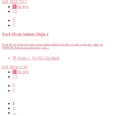
028 3829 5517
Du lịch
+3
Park Hyatt Saigon Quận 1
Park Hyatt Saigon là một trong những khách sạn lớn và sang trọng bậc nhất tại
TP.HCM. Khách sạn nằm ngay gần…
Quận 1, Tp Hồ Chí Minh
028 3824 1234
Du lịch
+3
1
2
→