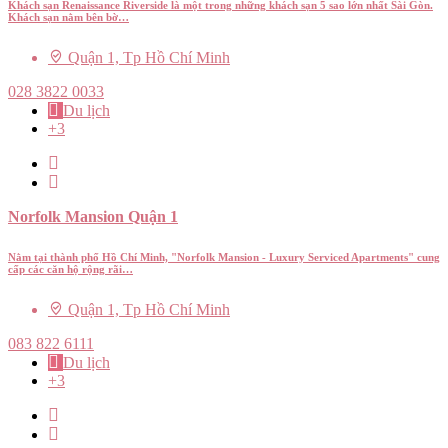
Khách sạn Renaissance Riverside là một trong những khách sạn 5 sao lớn nhất Sài Gòn.
Khách sạn nằm bên bờ…
Quận 1, Tp Hồ Chí Minh
028 3822 0033
Du lịch
+3
Norfolk Mansion Quận 1
Nằm tại thành phố Hồ Chí Minh, "Norfolk Mansion - Luxury Serviced Apartments" cung
cấp các căn hộ rộng rãi…
Quận 1, Tp Hồ Chí Minh
083 822 6111
Du lịch
+3