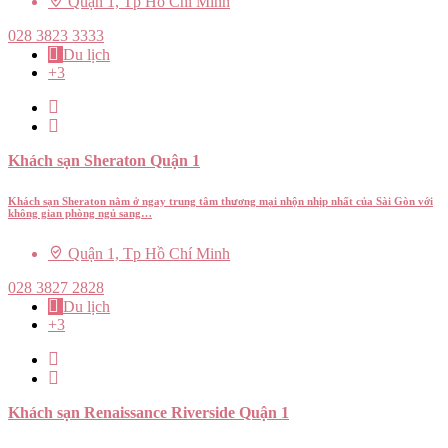
Quận 1, Tp Hồ Chí Minh
028 3823 3333
Du lịch
+3
Khách sạn Sheraton Quận 1
Khách sạn Sheraton nằm ở ngay trung tâm thương mại nhộn nhịp nhất của Sài Gòn với
không gian phòng ngủ sang…
Quận 1, Tp Hồ Chí Minh
028 3827 2828
Du lịch
+3
Khách sạn Renaissance Riverside Quận 1