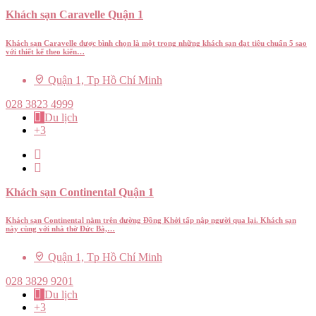
Khách sạn Caravelle Quận 1
Khách sạn Caravelle được bình chọn là một trong những khách sạn đạt tiêu chuẩn 5 sao
với thiết kế theo kiến…
Quận 1, Tp Hồ Chí Minh
028 3823 4999
Du lịch
+3
Khách sạn Continental Quận 1
Khách sạn Continental nằm trên đường Đồng Khởi tấp nập người qua lại. Khách sạn
này cùng với nhà thờ Đức Bà,…
Quận 1, Tp Hồ Chí Minh
028 3829 9201
Du lịch
+3