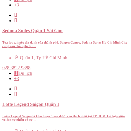
+3
Sedona Suites Quận 1 Sài Gòn
Tọa lạc tại một địa danh của thành phố, Saigon Centre, Sedona Suites Ho Chi Minh City
cung cấp chỗ nghỉ tại…
Quận 1, Tp Hồ Chí Minh
028 3822 9888
Du lịch
+3
Lotte Legend Saigon Quận 1
Lotte Legend Saigon là khách sạn 5 sao được yêu thích nhất tại TP.HCM, kết hợp giữa
vẻ đẹp tự nhiên và sự…