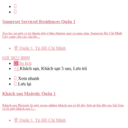
Somerset Serviced Residences Quận 1
Tọa lạc tại một vị trí thuận tiện ở khu thương mại và mua sắm, Somerset Ho Chi Minh
City cung cấp các căn hộ…
Quận 1, Tp Hồ Chí Minh
028 3822 8899
Du lịch
+3
Khách sạn, Khách sạn 5 sao, Lưu trú
Xem nhanh
Lưu lại
Khách sạn Majestic Quận 1
Khách sạn Majestic là một trong những khách sạn có bề dày lịch sử lâu đời của Sài Gòn
và là một khách sạn 5…
Quận 1, Tp Hồ Chí Minh