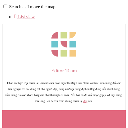
Search as I move the map
List view
Editor Team
Chào các bạn! Tụi mình là Content team của Chọn Thương Hiệu. Team content luôn mang đến các
trải nghiệm về nội dung tốt cho người đọc, cũng như nội dung định hướng đúng đến khách hàng
tiềm năng của các khách hàng của chonthuonghieu.com. Nếu bạn có đề xuất hoặc góp ý với nội dung,
vui lòng liên hệ với team chúng mình tại
đây
nhé.