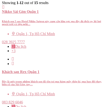
Showing
1-12
out of
15
results
Nikko Sài Gòn Quận 1
Khách sạn 5 sao Hotel Nikko Saigon này cung cấp khu vực spa đầy đủ dịch vụ, hồ bơi
ngoài trời và tiện nghi…
Quận 1, Tp Hồ Chí Minh
028 3925 7777
Du lịch
+3
Khách sạn Rex Quận 1
Đây là một trong những khách sạn đã tồn tại qua hàng mấy thập kỉ, qua bao đổi thay,
biến cố của Sài Gòn, tuy…
Quận 1, Tp Hồ Chí Minh
083 829 6046
Du lịch