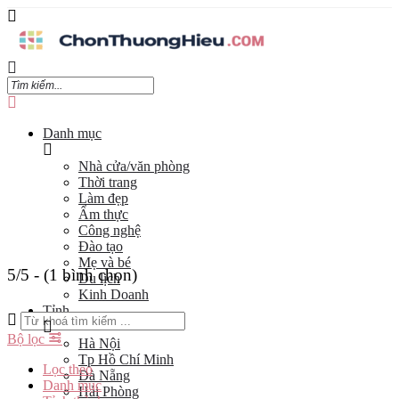
Danh mục
Nhà cửa/văn phòng
Thời trang
Làm đẹp
Ẩm thực
Công nghệ
Đào tạo
Mẹ và bé
5/5 - (1 bình chọn)
Du lịch
Kinh Doanh
Tỉnh
Bộ lọc
Hà Nội
Tp Hồ Chí Minh
Lọc theo
Đà Nẵng
Danh mục
Hải Phòng