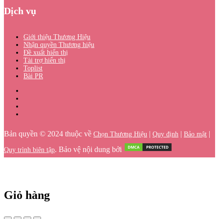
Dịch vụ
Giới thiệu Thương Hiệu
Nhận quyền Thương hiệu
Đề xuất hiển thị
Tài trợ hiển thị
Toplist
Bài PR
Bản quyền © 2024 thuộc về
|
|
|
Chọn Thương Hiệu
Quy định
Bảo mật
. Bảo vệ nội dung bởi
Quy trình biên tập
Giỏ hàng