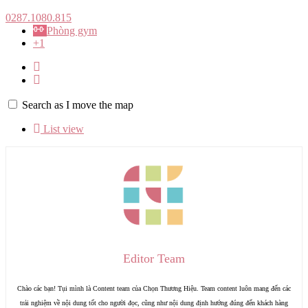
0287.1080.815
Phòng gym
+1
Search as I move the map
List view
Editor Team
Chào các bạn! Tụi mình là Content team của Chọn Thương Hiệu. Team content luôn mang đến các
trải nghiệm về nội dung tốt cho người đọc, cũng như nội dung định hướng đúng đến khách hàng