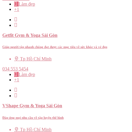
Làm đẹp
+1
Getfit Gym & Yoga Sài Gòn
Giúp người tập nhanh chóng đạt được các mục tiêu về sức khỏe và vẻ đẹp
Tp Hồ Chí Minh
034 553 5454
Làm đẹp
+1
VShape Gym & Yoga Sài Gòn
Đáp ứng mọi nhu cầu về tập luyện thể hình
Tp Hồ Chí Minh