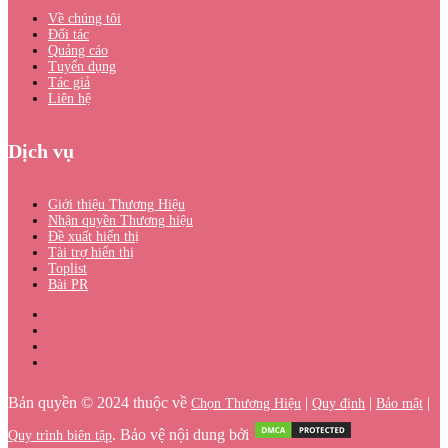
Về chúng tôi
Đối tác
Quảng cáo
Tuyển dụng
Tác giả
Liên hệ
Dịch vụ
Giới thiệu Thương Hiệu
Nhận quyền Thương hiệu
Đề xuất hiển thị
Tài trợ hiển thị
Toplist
Bài PR
Bản quyền © 2024 thuộc về
|
|
|
Chọn Thương Hiệu
Quy định
Bảo mật
. Bảo vệ nội dung bởi
Quy trình biên tập