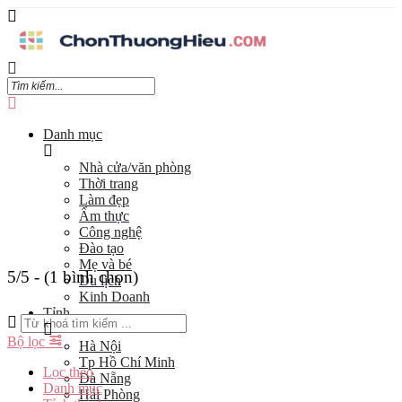
Danh mục
Nhà cửa/văn phòng
Thời trang
Làm đẹp
Ẩm thực
Công nghệ
Đào tạo
Mẹ và bé
5/5 - (1 bình chọn)
Du lịch
Kinh Doanh
Tỉnh
Bộ lọc
Hà Nội
Tp Hồ Chí Minh
Lọc theo
Đà Nẵng
Danh mục
Hải Phòng