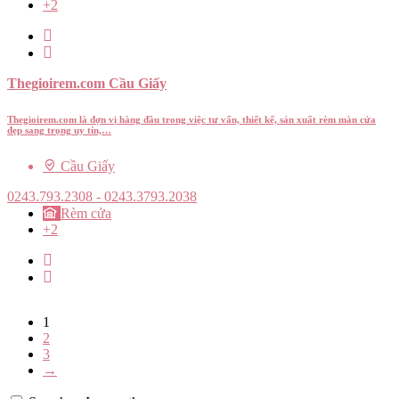
+2
Thegioirem.com Cầu Giấy
Thegioirem.com là đợn vị hàng đầu trong việc tư vấn, thiết kế, sản xuất rèm màn cửa
đẹp sang trọng uy tín,…
Cầu Giấy
0243.793.2308 - 0243.3793.2038
Rèm cửa
+2
1
2
3
→