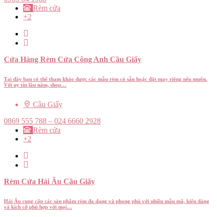
Rèm cửa
+2
Cửa Hàng Rèm Cửa Công Anh Cầu Giấy
Tại đây bạn có thể tham khảo được các mẫu rèm có sẵn hoặc đặt may riêng nếu muốn.
Với uy tín lâu năm, shop…
Cầu Giấy
0869 555 788 – 024 6660 2928
Rèm cửa
+2
Rèm Cửa Hải Âu Cầu Giấy
Hải Âu cung cấp các sản phẩm rèm đa dạng và phong phú với nhiều mẫu mã, kiểu dáng
và kích cỡ phù hợp với mọi…