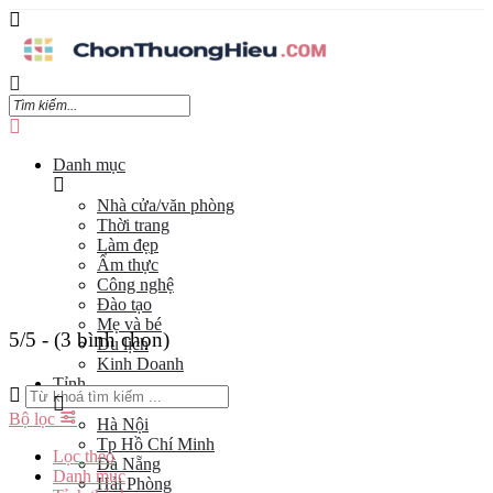
Danh mục
Nhà cửa/văn phòng
Thời trang
Làm đẹp
Ẩm thực
Công nghệ
Đào tạo
Mẹ và bé
5/5 - (3 bình chọn)
Du lịch
Kinh Doanh
Tỉnh
Bộ lọc
Hà Nội
Tp Hồ Chí Minh
Lọc theo
Đà Nẵng
Danh mục
Hải Phòng