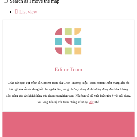
Search as I move the map
List view
Editor Team
Chào các bạn! Tụi mình là Content team của Chọn Thương Hiệu. Team content luôn mang đến các
trải nghiệm về nội dung tốt cho người đọc, cũng như nội dung định hướng đúng đến khách hàng
tiềm năng của các khách hàng của chonthuonghieu.com. Nếu bạn có đề xuất hoặc góp ý với nội dung,
vui lòng liên hệ với team chúng mình tại
đây
nhé.