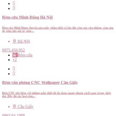
Rèm cửa Minh Đăng Hà Nội
Rèm cửa Minh Đăng chuyên sản xuất, phân phối và lắp đặt rèm cửa văn phòng, rèm cửa
sổ, rèm cửa giá rẻ, rèm…
Hà Nội
0975.456.952
Rèm cửa
+2
Rèm văn phòng CNC Wallpaper Cầu Giấy
Rèm CNC nổi tiếng với những mẫu thiết kế đa dạng mang phong cách sang trọng, hiện
đại. Đầy đủ các loại rèm…
Cầu Giấy
0963 64 1988