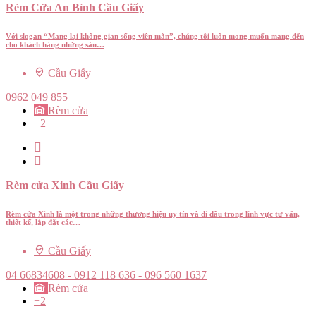
Rèm Cửa An Bình Cầu Giấy
Với slogan “Mang lại không gian sống viên mãn”, chúng tôi luôn mong muốn mang đến
cho khách hàng những sản…
Cầu Giấy
0962 049 855
Rèm cửa
+2
Rèm cửa Xinh Cầu Giấy
Rèm cửa Xinh là một trong những thương hiệu uy tín và đi đầu trong lĩnh vực tư vấn,
thiết kế, lắp đặt các…
Cầu Giấy
04 66834608 - 0912 118 636 - 096 560 1637
Rèm cửa
+2