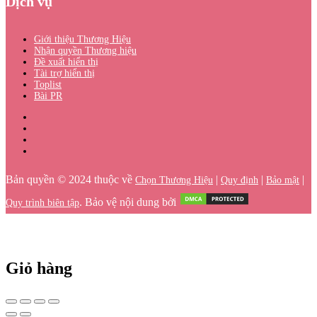
Dịch vụ
Giới thiệu Thương Hiệu
Nhận quyền Thương hiệu
Đề xuất hiển thị
Tài trợ hiển thị
Toplist
Bài PR
Bản quyền © 2024 thuộc về
|
|
|
Chọn Thương Hiệu
Quy định
Bảo mật
. Bảo vệ nội dung bởi
Quy trình biên tập
Giỏ hàng