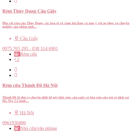
Rèm Thùy Dung Cầu Giấy
Đến với rèm cửa Thùy Dung, các bạn sẽ vô cùng hài lòng và ưng ý với sự phục vụ chuyên
nghiệp, sản phẩm tinh…
Cầu Giấy
0975 765 295 - 038 314 6901
Rèm cửa
+2
Rèm cửa Thành Đô Hà Nội
Thành Đô là đơn vị chuyên thiết kế nội thất rèm, sản xuất và bán rèm cửa giá rẻ nhất tại
Hà Nội. Có kinh…
Hà Nội
0961936886
Nhà cửa/văn phòng