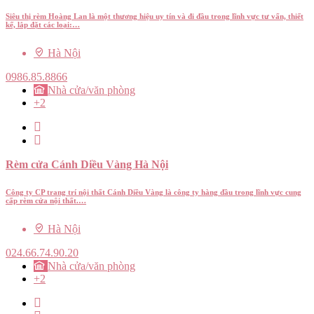
Siêu thị rèm Hoàng Lan là một thương hiệu uy tín và đi đầu trong lĩnh vực tư vấn, thiết
kế, lắp đặt các loại:…
Hà Nội
0986.85.8866
Nhà cửa/văn phòng
+2
Rèm cửa Cánh Diều Vàng Hà Nội
Công ty CP trang trí nội thất Cánh Diều Vàng là công ty hàng đầu trong lĩnh vực cung
cấp rèm cửa nội thất.…
Hà Nội
024.66.74.90.20
Nhà cửa/văn phòng
+2