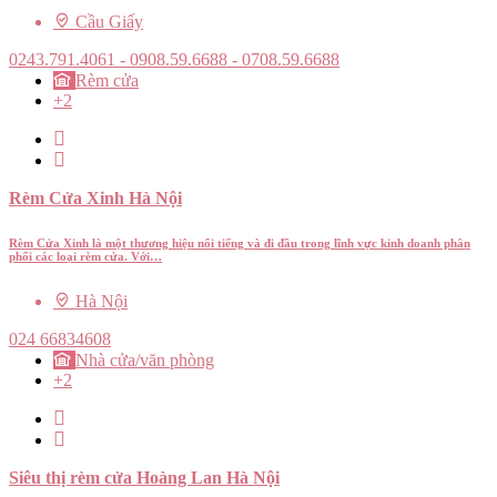
Cầu Giấy
0243.791.4061 - 0908.59.6688 - 0708.59.6688
Rèm cửa
+2
Rèm Cửa Xinh Hà Nội
Rèm Cửa Xinh là một thương hiệu nổi tiếng và đi đầu trong lĩnh vực kinh doanh phân
phối các loại rèm cửa. Với…
Hà Nội
024 66834608
Nhà cửa/văn phòng
+2
Siêu thị rèm cửa Hoàng Lan Hà Nội