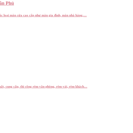
ân Phú
các loại màn cửa cao cấp như màn gia đình, màn nhà hàng,…
ất, cung cấp, thi công rèm văn phòng, rèm vải, rèm khách…