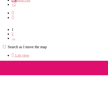
Rèm cửa
+2
1
2
→
Search as I move the map
List view