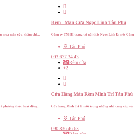
Rèm - Màn Cửa Ngọc Linh Tân Phú
ạn mua màn cửa, thậm chí…
Công ty TNHH trang trí nội thất Ngọc Linh là một Công
Tân Phú
093 677 34 43
Rèm cửa
+2
Cửa Hàng Màn Rèm Minh Trí Tân Phú
 và phương thức hoạt động,…
Cửa hàng Minh Trí là một trong những nhà cung cấp và 
Tân Phú
090 836 46 63