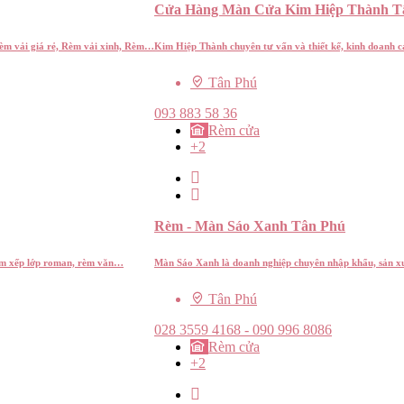
Cửa Hàng Màn Cửa Kim Hiệp Thành T
 vải giá rẻ, Rèm vải xinh, Rèm…
Kim Hiệp Thành chuyên tư vấn và thiết kế, kinh doanh 
Tân Phú
093 883 58 36
Rèm cửa
+2
Rèm - Màn Sáo Xanh Tân Phú
èm xếp lớp roman, rèm văn…
Màn Sáo Xanh là doanh nghiệp chuyên nhập khẩu, sản xu
Tân Phú
028 3559 4168 - 090 996 8086
Rèm cửa
+2