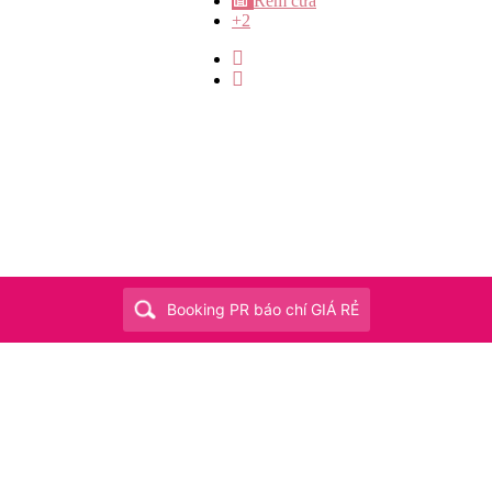
Rèm cửa
+2
Booking PR báo chí GIÁ RẺ