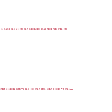
 ty hàng đầu về các sản phẩm nội thất màn rèm cửa cao…
thiết kế hàng đầu về các loại màn cửa, kinh doanh và may…