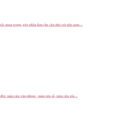
 rất quan trọng, góp phần làm cho căn nhà trở nên sang…
 đặt: màn cửa văn phòng , màn cửa sổ, màn cửa giá…