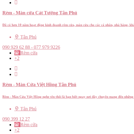
Rèm - Màn cửa Cát Tường Tân Phú
Đã có hơn 10 năm hoạt động kinh doanh rèm cửa, màn cửa cho các cá nhân, nhà hàng, k
Tân Phú
090 929 62 88 - 077 979 9226
Rèm cửa
+2
Rèm - Màn Cửa Việt Hồng Tân Phú
Rèm - Màn Cửa Việt Hồng nghe tên thôi là bạn biết ngay nơi đây chuyên mang đến nhữ
Tân Phú
090 399 12 27
Rèm cửa
+2