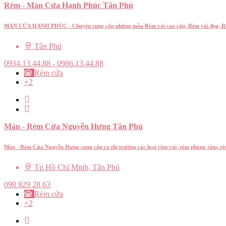
Rèm - Màn Cửa Hạnh Phúc Tân Phú
MÀN CỬA HẠNH PHÚC - Chuyên cung cấp những mẫu Rèm vải cao cấp, Rèm vải đẹp, Rèm
Tân Phú
0934.13.44.88 - 0986.13.44.88
Rèm cửa
+2
Màn - Rèm Cửa Nguyễn Hưng Tân Phú
Màn - Rèm Cửa Nguyễn Hưng cung cấp ra thị trường các loại rèm vải, rèm phòng tắm, r
Tp Hồ Chí Minh, Tân Phú
098 829 28 63
Rèm cửa
+2