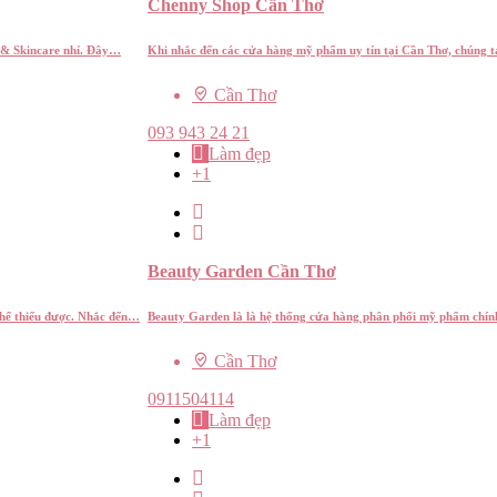
Chenny Shop Cần Thơ
 & Skincare nhỉ. Đây…
Khi nhắc đến các cửa hàng mỹ phẩm uy tín tại Cần Thơ, chúng 
Cần Thơ
093 943 24 21
Làm đẹp
+1
Beauty Garden Cần Thơ
thể thiếu được. Nhắc đến…
Beauty Garden là là hệ thống cửa hàng phân phối mỹ phẩm chín
Cần Thơ
0911504114
Làm đẹp
+1