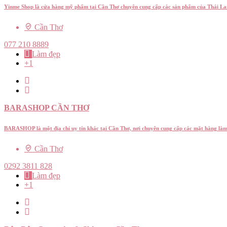
Yinme Shop là cửa hàng mỹ phẩm tại Cần Thơ chuyên cung cấp các sản phẩm của Thái Lan
Cần Thơ
077 210 8889
Làm đẹp
+1
BARASHOP CẦN THƠ
BARASHOP là một địa chỉ uy tín khác tại Cần Thơ, nơi chuyên cung cấp các mặt hàng là
Cần Thơ
0292 3811 828
Làm đẹp
+1