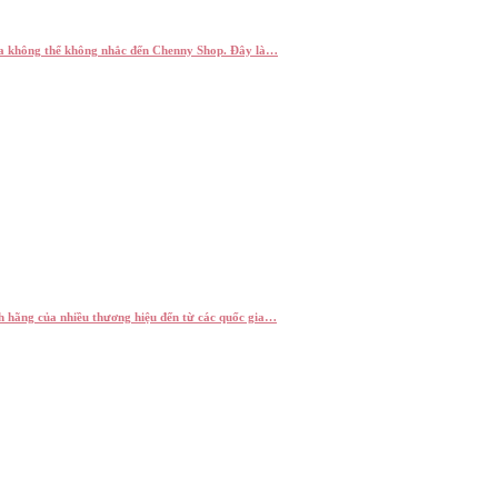
ta không thể không nhắc đến Chenny Shop. Đây là…
h hãng của nhiều thương hiệu đến từ các quốc gia…