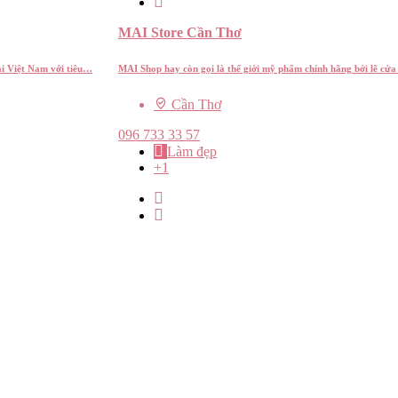
MAI Store Cần Thơ
ại Việt Nam với tiêu…
MAI Shop hay còn gọi là thế giới mỹ phẩm chính hãng bởi lẽ cử
Cần Thơ
096 733 33 57
Làm đẹp
+1