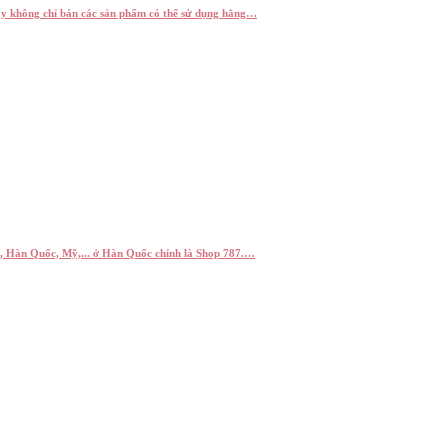
y không chỉ bán các sản phẩm có thể sử dụng hằng…
 Hàn Quốc, Mỹ,... ở Hàn Quốc chính là Shop 787.…