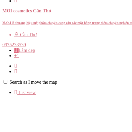
MOI cosmetics Cần Thơ
M.O.I là thương hiệu mỹ phẩm chuyên cung cấp các mặt hàng trang điểm chuyên nghiệp t
Cần Thơ
0935233539
Làm đẹp
+1
Search as I move the map
List view