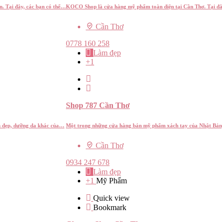
. Tại đây, các bạn có thể…
KOCO Shop là cửa hàng mỹ phẩm toàn diện tại Cần Thơ. Tại đâ
Cần Thơ
0778 160 258
Làm đẹp
+1
Shop 787 Cần Thơ
m đẹp, dưỡng da khác của…
Một trong những cửa hàng bán mỹ phẩm xách tay của Nhật Bản,
Cần Thơ
0934 247 678
Làm đẹp
+1
Mỹ Phẩm
Quick view
Bookmark