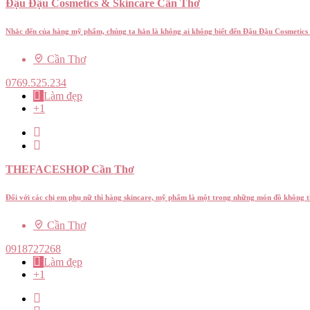
Đậu Đậu Cosmetics & Skincare Cần Thơ
Nhắc đến của hàng mỹ phẩm, chúng ta hẳn là không ai không biết đến Đậu Đậu Cosmetics
Cần Thơ
0769.525.234
Làm đẹp
+1
THEFACESHOP Cần Thơ
Đối với các chị em phụ nữ thì hàng skincare, mỹ phẩm là một trong những món đồ không 
Cần Thơ
0918727268
Làm đẹp
+1