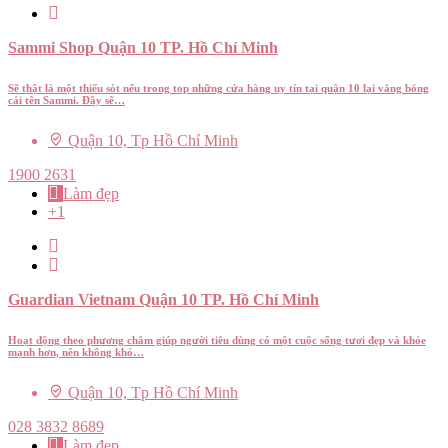
Sammi Shop Quận 10 TP. Hồ Chí Minh
Sẽ thật là một thiếu sót nếu trong top những cửa hàng uy tín tại quận 10 lại vắng bóng
cái tên Sammi. Đây sẽ…
Quận 10, Tp Hồ Chí Minh
1900 2631
Làm đẹp
+1
Guardian Vietnam Quận 10 TP. Hồ Chí Minh
Hoạt động theo phương châm giúp người tiêu dùng có một cuộc sống tươi đẹp và khỏe
mạnh hơn, nên không khó…
Quận 10, Tp Hồ Chí Minh
028 3832 8689
Làm đẹp