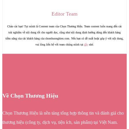
Editor Team
Chào các bạn! Tụi mình là Content team của Chọn Thương Hiệu. Team content luôn mang đến các
trải nghiệm về nội dung tốt cho người đọc, cũng như nội dung định hướng đúng đến khách hàng
tiềm năng của các khách hàng của chonthuonghieu.com. Nếu bạn có đề xuất hoặc góp ý với nội dung,
vui lòng liên hệ với team chúng mình tại
đây
nhé.
Về Chọn Thương Hiệu
Chọn Thương Hiệu là nền tảng tổng hợp thông tin và đánh giá cho
thương hiệu (công ty, dịch vụ, tiện ích, sản phẩm) tại Việt Nam.