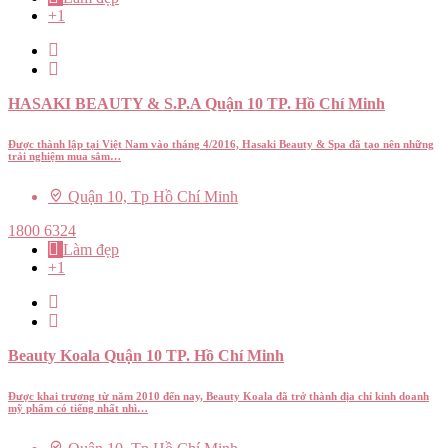
+1
HASAKI BEAUTY & S.P.A Quận 10 TP. Hồ Chí Minh
Được thành lập tại Việt Nam vào tháng 4/2016, Hasaki Beauty & Spa đã tạo nên những
trải nghiệm mua sắm…
Quận 10, Tp Hồ Chí Minh
1800 6324
Làm đẹp
+1
Beauty Koala Quận 10 TP. Hồ Chí Minh
Được khai trương từ năm 2010 đến nay, Beauty Koala đã trở thành địa chỉ kinh doanh
mỹ phẩm có tiếng nhất nhì…