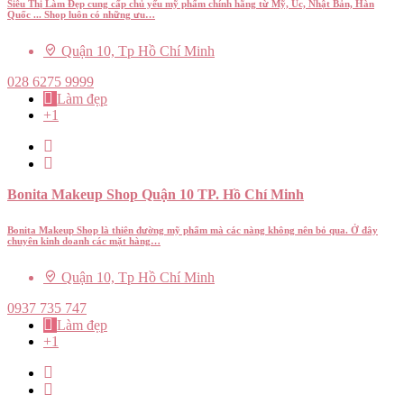
Siêu Thị Làm Đẹp cung cấp chủ yếu mỹ phẩm chính hãng từ Mỹ, Úc, Nhật Bản, Hàn
Quốc ... Shop luôn có những ưu…
Quận 10, Tp Hồ Chí Minh
028 6275 9999
Làm đẹp
+1
Bonita Makeup Shop Quận 10 TP. Hồ Chí Minh
Bonita Makeup Shop là thiên đường mỹ phẩm mà các nàng không nên bỏ qua. Ở đây
chuyên kinh doanh các mặt hàng…
Quận 10, Tp Hồ Chí Minh
0937 735 747
Làm đẹp
+1