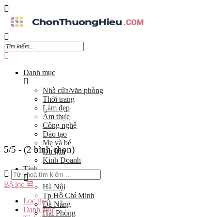
Danh mục
Nhà cửa/văn phòng
Thời trang
Làm đẹp
Ẩm thực
Công nghệ
Đào tạo
Mẹ và bé
5/5 - (2 bình chọn)
Du lịch
Kinh Doanh
Tỉnh
Bộ lọc
Hà Nội
Tp Hồ Chí Minh
Lọc theo
Đà Nẵng
Danh mục
Hải Phòng