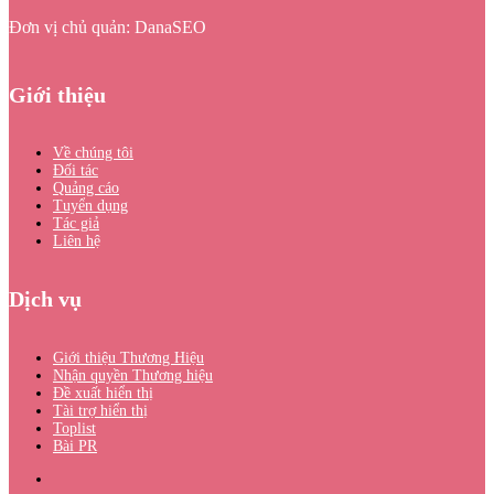
Đơn vị chủ quản: DanaSEO
Giới thiệu
Về chúng tôi
Đối tác
Quảng cáo
Tuyển dụng
Tác giả
Liên hệ
Dịch vụ
Giới thiệu Thương Hiệu
Nhận quyền Thương hiệu
Đề xuất hiển thị
Tài trợ hiển thị
Toplist
Bài PR