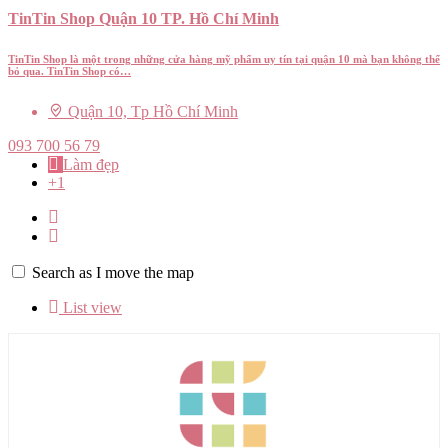
TinTin Shop Quận 10 TP. Hồ Chí Minh
TinTin Shop là một trong những cửa hàng mỹ phẩm uy tín tại quận 10 mà bạn không thể
bỏ qua. TinTin Shop có…
Quận 10, Tp Hồ Chí Minh
093 700 56 79
Làm đẹp
+1
Search as I move the map
List view