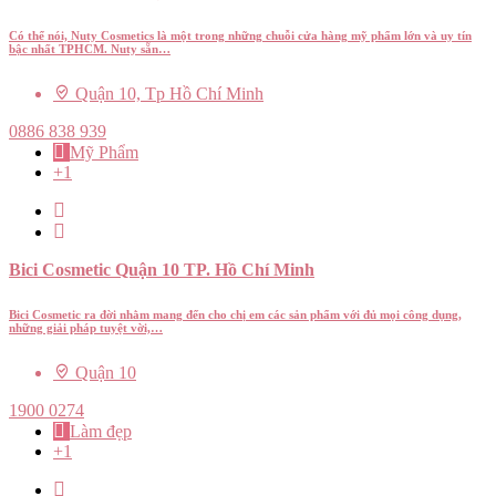
Có thể nói, Nuty Cosmetics là một trong những chuỗi cửa hàng mỹ phẩm lớn và uy tín
bậc nhất TPHCM. Nuty sẵn…
Quận 10, Tp Hồ Chí Minh
0886 838 939
Mỹ Phẩm
+1
Bici Cosmetic Quận 10 TP. Hồ Chí Minh
Bici Cosmetic ra đời nhằm mang đến cho chị em các sản phẩm với đủ mọi công dụng,
những giải pháp tuyệt vời,…
Quận 10
1900 0274
Làm đẹp
+1