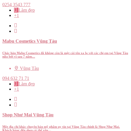
0254 3543 777
Làm đẹp
+1
Mabu Cosmetics Vũng Tàu
Chắc hẳn Mabu Cosmetics đã không còn là một cái tên xa lạ với các chị em tại Vũng Tàu
nữa bởi vì sau 7 năm…
Vũng Tàu
094 632 71 71
Làm đẹp
+1
Shop Như Mai Vũng Tàu
Một địa chỉ khác chuyên bán mỹ phẩm uy tín tại Vũng Tàu chính là Shop Như Mai.
Khách hàng đến shop có thể yên…