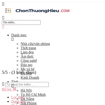
Danh mục
Nhà cửa/văn phòng
Thời trang
Làm đẹp
Ẩm thực
Công nghệ
Đào tạo
Mẹ và bé
5/5 - (3 bình chọn)
Du lịch
Kinh Doanh
Tỉnh
Bộ lọc
Hà Nội
Tp Hồ Chí Minh
Lọc theo
Đà Nẵng
Danh mục
Hải Phòng