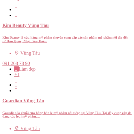
Kim Beauty Vũng Tàu
Kim Beauty là cửa hàng mỹ phẩm chuyên cung cấp các sản phẩm mỹ phẩm nội địa đến
từ Hàn Quốc, Nhật Bản, Đài…
Vũng Tàu
091 268 78 90
Làm đẹp
+1
Guardian Vũng Tàu
Gaurdian là chuỗi cửa hàng bán lẻ mỹ phẩm nổi tiếng tại Vũng Tàu. Tại đây cung cấp đa
dạng các loại mỹ phẩm,…
Vũng Tàu