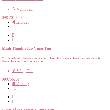
Vũng Tàu
098 705 35 35
Làm đẹp
+1
Minh Thanh Shop Vũng Tàu
Mỹ Phẩm Minh Thanh là cửa hàng mỹ phẩm chuyên phân phối sỉ và lẻ mỹ phẩm tại
thành phố Vũng Tàu. Tại đây số…
Vũng Tàu
0907562614
Làm đẹp
+1
Minh Tâm Cosmetic Vũng Tàu