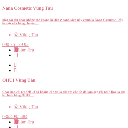
Nana Cosmetic Vũng Tàu
Một cái tên khác không thể không kể đến ở danh sách này chính là Nana Cosmetic. Đây
là một cửa hàng chuyên…
Vũng Tàu
090 751 79 92
Làm đẹp
+1
OHUI Vũng Tàu
Chắc hẳn cái tên OHUI đã không còn xa lạ đối với các tín đồ làm đẹp rồi nhỉ? Đây là đại
lý chính hãng OHUI,…
Vũng Tàu
036.409.5484
Làm đẹp
+1