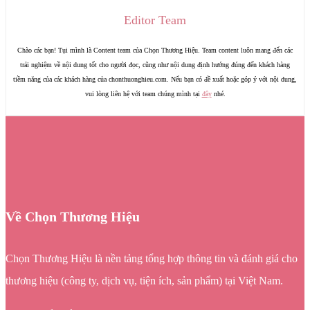
Editor Team
Chào các bạn! Tụi mình là Content team của Chọn Thương Hiệu. Team content luôn mang đến các
trải nghiệm về nội dung tốt cho người đọc, cũng như nội dung định hướng đúng đến khách hàng
tiềm năng của các khách hàng của chonthuonghieu.com. Nếu bạn có đề xuất hoặc góp ý với nội dung,
vui lòng liên hệ với team chúng mình tại
đây
nhé.
Về Chọn Thương Hiệu
Chọn Thương Hiệu là nền tảng tổng hợp thông tin và đánh giá cho
thương hiệu (công ty, dịch vụ, tiện ích, sản phẩm) tại Việt Nam.