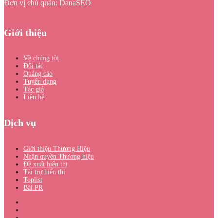
Đơn vị chủ quản: DanaSEO
Giới thiệu
Về chúng tôi
Đối tác
Quảng cáo
Tuyển dụng
Tác giả
Liên hệ
Dịch vụ
Giới thiệu Thương Hiệu
Nhận quyền Thương hiệu
Đề xuất hiển thị
Tài trợ hiển thị
Toplist
Bài PR