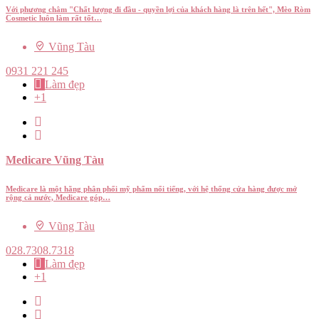
Với phương châm "Chất lượng đi đầu - quyền lợi của khách hàng là trên hết", Mèo Ròm
Cosmetic luôn làm rất tốt…
Vũng Tàu
0931 221 245
Làm đẹp
+1
Medicare Vũng Tàu
Medicare là một hãng phân phối mỹ phẩm nổi tiếng, với hệ thống cửa hàng được mở
rộng cả nước, Medicare góp…
Vũng Tàu
028.7308.7318
Làm đẹp
+1