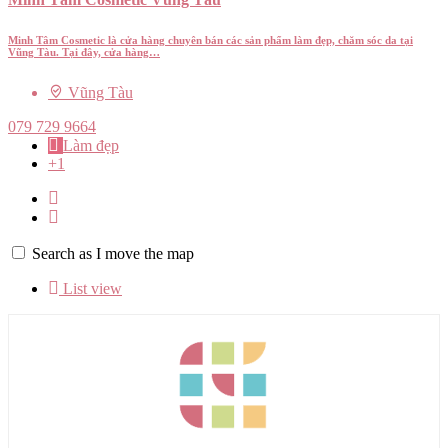
Minh Tâm Cosmetic là cửa hàng chuyên bán các sản phẩm làm đẹp, chăm sóc da tại
Vũng Tàu. Tại đây, cửa hàng…
Vũng Tàu
079 729 9664
Làm đẹp
+1
Search as I move the map
List view