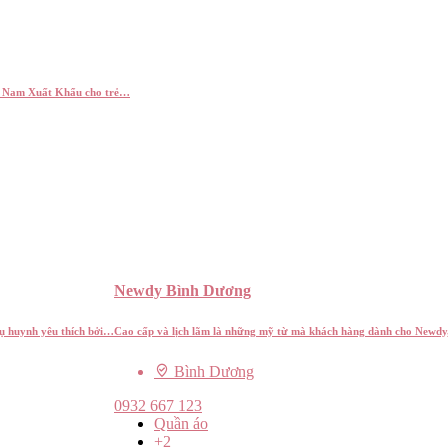
ệt Nam Xuất Khẩu cho trẻ…
Newdy Bình Dương
hụ huynh yêu thích bởi…
Cao cấp và lịch lãm là những mỹ từ mà khách hàng dành cho Newdy,
Bình Dương
0932 667 123
Quần áo
+2