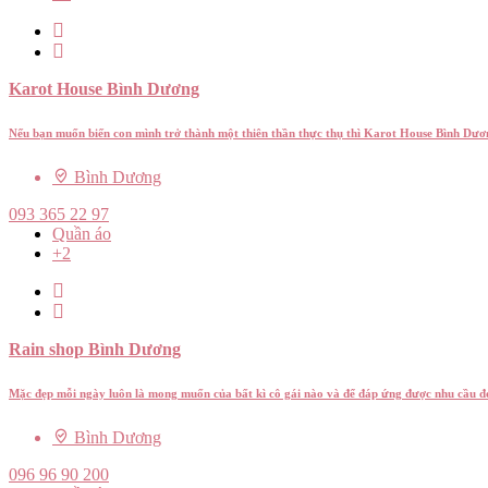
Karot House Bình Dương
Nếu bạn muốn biến con mình trở thành một thiên thần thực thụ thì Karot House Bình Dư
Bình Dương
093 365 22 97
Quần áo
+2
Rain shop Bình Dương
Mặc đẹp mỗi ngày luôn là mong muốn của bất kì cô gái nào và để đáp ứng được nhu cầu 
Bình Dương
096 96 90 200