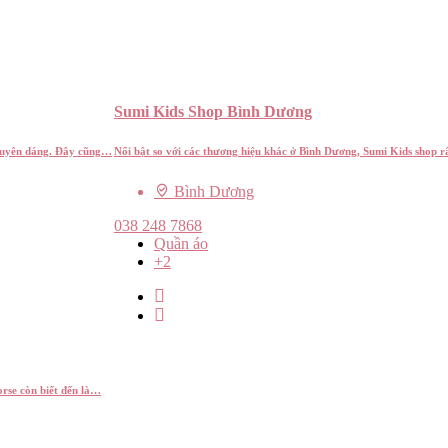
Sumi Kids Shop Bình Dương
à duyên dáng. Đây cũng…
Nổi bật so với các thương hiệu khác ở Bình Dương, Sumi Kids shop 
Bình Dương
038 248 7868
Quần áo
+2
rse còn biết đến là…