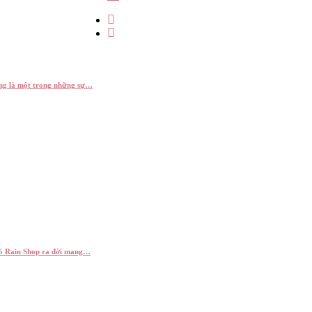
ơng là một trong những sự…
đó Rain Shop ra đời mang…