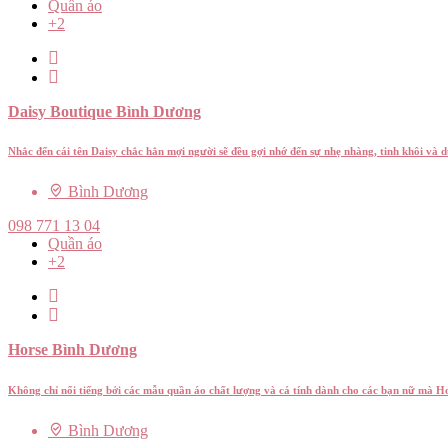
Quần áo
+2
Daisy Boutique Bình Dương
Nhắc đến cái tên Daisy chắc hẳn mợi người sẽ đều gợi nhớ đến sự nhẹ nhàng, tinh khôi v
Bình Dương
098 771 13 04
Quần áo
+2
Horse Bình Dương
Không chỉ nổi tiếng bởi các mẫu quần áo chất lượng và cá tính dành cho các bạn nữ mà Ho
Bình Dương