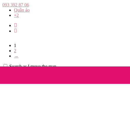
093 392 87 06
Quần áo
+2
1
2
→
Search as I move the map
List view