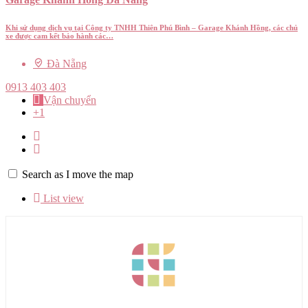
Khi sử dụng dịch vụ tại Công ty TNHH Thiên Phú Bình – Garage Khánh Hồng, các chủ
xe được cam kết bảo hành các…
Đà Nẵng
0913 403 403
Vận chuyển
+1
Search as I move the map
List view