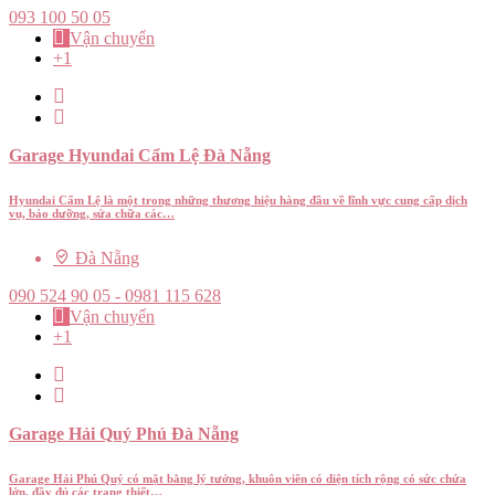
093 100 50 05
Vận chuyển
+1
Garage Hyundai Cẩm Lệ Đà Nẵng
Hyundai Cẩm Lệ là một trong những thương hiệu hàng đầu về lĩnh vực cung cấp dịch
vụ, bảo dưỡng, sửa chữa các…
Đà Nẵng
090 524 90 05 - 0981 115 628
Vận chuyển
+1
Garage Hải Quý Phú Đà Nẵng
Garage Hải Phú Quý có mặt bằng lý tưởng, khuôn viên có diện tích rộng có sức chứa
lớn, đầy đủ các trang thiết…