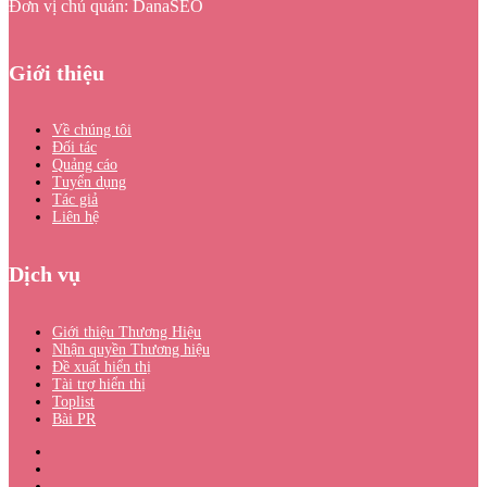
Đơn vị chủ quản: DanaSEO
Giới thiệu
Về chúng tôi
Đối tác
Quảng cáo
Tuyển dụng
Tác giả
Liên hệ
Dịch vụ
Giới thiệu Thương Hiệu
Nhận quyền Thương hiệu
Đề xuất hiển thị
Tài trợ hiển thị
Toplist
Bài PR