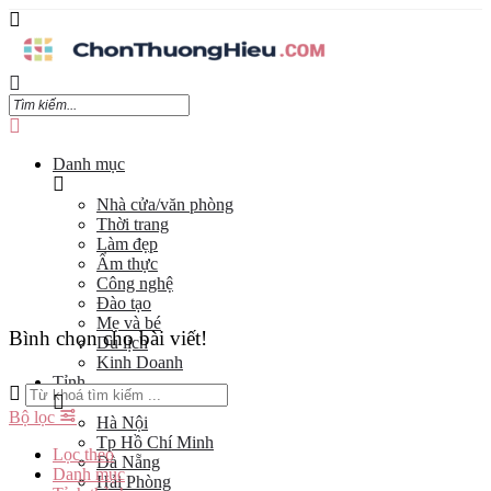
Danh mục
Nhà cửa/văn phòng
Thời trang
Làm đẹp
Ẩm thực
Công nghệ
Đào tạo
Mẹ và bé
Bình chọn cho bài viết!
Du lịch
Kinh Doanh
Tỉnh
Bộ lọc
Hà Nội
Tp Hồ Chí Minh
Lọc theo
Đà Nẵng
Danh mục
Hải Phòng