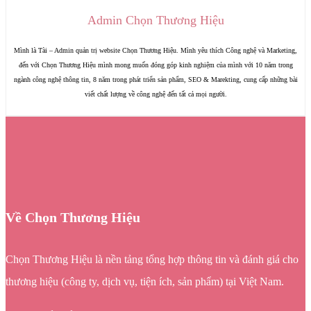
Admin Chọn Thương Hiệu
Mình là Tài – Admin quản trị website Chọn Thương Hiệu. Mình yêu thích Công nghệ và Marketing,
đến với Chọn Thương Hiệu mình mong muốn đóng góp kinh nghiệm của mình với 10 năm trong
ngành công nghệ thông tin, 8 năm trong phát triển sản phẩm, SEO & Marekting, cung cấp những bài
viết chất lượng về công nghệ đến tất cả mọi người.
Về Chọn Thương Hiệu
Chọn Thương Hiệu là nền tảng tổng hợp thông tin và đánh giá cho
thương hiệu (công ty, dịch vụ, tiện ích, sản phẩm) tại Việt Nam.