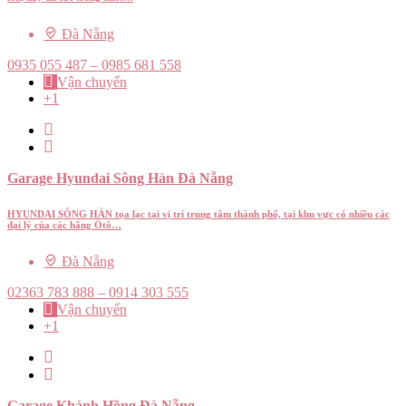
Đà Nẵng
0935 055 487 – 0985 681 558
Vận chuyển
+1
Garage Hyundai Sông Hàn Đà Nẵng
HYUNDAI SÔNG HÀN tọa lạc tại vị trí trung tâm thành phố, tại khu vực có nhiều các
đại lý của các hãng Ôtô…
Đà Nẵng
02363 783 888 – 0914 303 555
Vận chuyển
+1
Garage Khánh Hồng Đà Nẵng