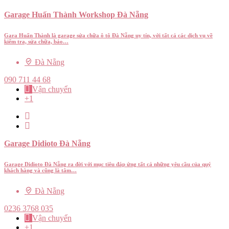
Garage Huấn Thành Workshop Đà Nẵng
Gara Huấn Thành là garage sửa chữa ô tô Đà Nẵng uy tín, với tất cả các dịch vụ về
kiểm tra, sửa chữa, bảo…
Đà Nẵng
090 711 44 68
Vận chuyển
+1
Garage Didioto Đà Nẵng
Garage Didioto Đà Nẵng ra đời với mục tiêu đáp ứng tất cả những yêu cầu của quý
khách hàng và cũng là tâm…
Đà Nẵng
0236 3768 035
Vận chuyển
+1