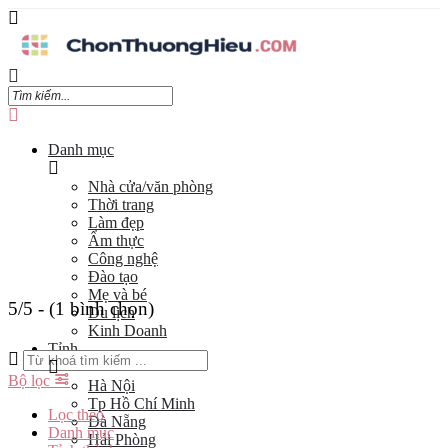
Danh mục
Nhà cửa/văn phòng
Thời trang
Làm đẹp
Ẩm thực
Công nghệ
Đào tạo
Mẹ và bé
5/5 - (1 bình chọn)
Du lịch
Kinh Doanh
Tỉnh
Bộ lọc
Hà Nội
Tp Hồ Chí Minh
Lọc theo
Đà Nẵng
Danh mục
Hải Phòng