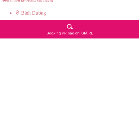
Đơn vị thiết kế website chất lượng
Bình Dương
0974 668 700
Công ty thiết kế web
Booking PR báo chí GIÁ RẺ
THB Web Bình Dương
THB Web có cả nghìn trang web trên nhiều lĩnh vực khác nhau
Bình Dương
0903 214 248
Công ty thiết kế web
Design Web Bình Dương
Kho giao diện lớn