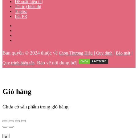
Đề xuất hiển thị
Tài trợ hiển thị
Toplist
Bài PR
Bản quyền © 2024 thuộc về
|
|
|
Chọn Thương Hiệu
Quy định
Bảo mật
. Bảo vệ nội dung bởi
Quy trình biên tập
Giỏ hàng
Chưa có sản phẩm trong giỏ hàng.
×