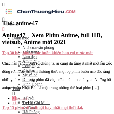
Thẻ:
anime47
Anime47 – Xem Phim Anime, full HD,
Danh mục
vietsub, Anime mới 2021
Nhà cửa/văn phòng
Thời trang
Top 30 bộ phim anime buồn khiến bạn rơi nước mắt
Làm đẹp
Ẩm thực
Chắc hẳn rằng trong số chúng ta, ai cũng đã từng ít nhất một lần xúc
Công nghệ
Đào tạo
động rơi nước mắt khi thưởng thức một bộ phim buồn nào đó, rằng
Mẹ và bé
những tình tiết trong phim đã chạm đến trái tim chúng ta. Những bộ
Du lịch
Kinh Doanh
anime buồn Nhật Bản là một trong những thể loại phim […]
Tỉnh
Hà Nội
Bài viết
Tp Hồ Chí Minh
+1
Giải trí
Đà Nẵng
Top 15 phim về ảo thuật hay nhất mọi thời đại.
Hải Phòng