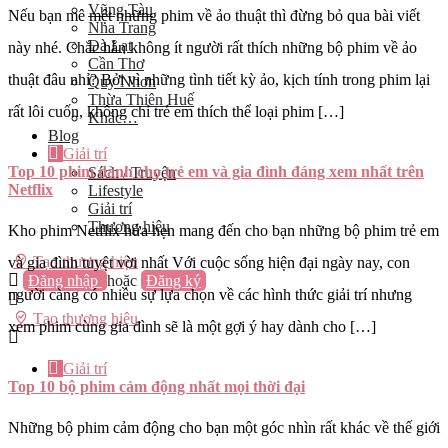
Vũng Tàu
Nếu bạn mê mệt những phim về ảo thuật thì đừng bỏ qua bài viết
Nha Trang
Đà Lạt
này nhé. Chắc hẳn không ít người rất thích những bộ phim về ảo
Cần Thơ
thuật đâu nhỉ? Bởi vì những tình tiết kỳ ảo, kịch tính trong phim lại
Quy Nhơn
Thừa Thiên Huế
rất lôi cuốn, không chỉ trẻ em thích thể loại phim […]
Khác…
Blog
Giải trí
Top 10 phim dành cho trẻ em và gia đình đáng xem nhất trên
Sách / Truyện
Netflix
Lifestyle
Giải trí
Thương hiệu
Kho phim Netflix hứa hẹn mang đến cho bạn những bộ phim trẻ em
Tạo thương hiệu
và gia đình tuyệt vời nhất Với cuộc sống hiện đại ngày nay, con
Đăng nhập
hoặc
Đăng ký
người càng có nhiều sự lựa chọn về các hình thức giải trí nhưng
Tạo thương hiệu
xem phim cùng gia đình sẽ là một gợi ý hay dành cho […]
Giải trí
Top 10 bộ phim cảm động nhất mọi thời đại
Những bộ phim cảm động cho bạn một góc nhìn rất khác về thế giới