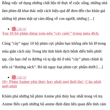
Bằng việc sử dụng những chất liệu từ thực tế cuộc sống, những nhà
làm phim đã khai thác một cách hiệu quả để đem đến cho khán giả
những bộ phim thật sự cảm động về con người, những […]
Giải trí
Top 10 bộ phim đáng xem nên “cày cuốc” trong mùa dịch.
Cùng “cày” ngay 10 bộ phim cực phẩm bạn không nên bỏ lỡ trong
mùa giãn cách này Trong khi tình hình dịch bệnh diễn biến phức
tạp, cần hạn chế ra đường và tụ tập thì ở nhà “cày” phim chính là
trên cả “thượng sách”. Bỏ túi ngay loạt phim cực phẩm dưới […]
Giải trí
10+ Phim Anime phù thủy hay nhất mọi thời đại | Cập nhật
mới nhất
Khám phá những bộ phim Anime phù thủy hay nhất trong vũ trụ
Anime Bên cạnh những bộ anime đình đám liên quan đến tình cảm