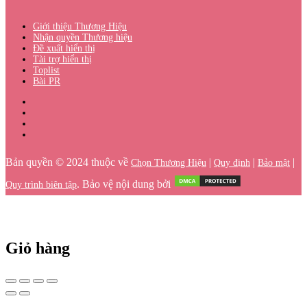
Giới thiệu Thương Hiệu
Nhận quyền Thương hiệu
Đề xuất hiển thị
Tài trợ hiển thị
Toplist
Bài PR
Bản quyền © 2024 thuộc về
|
|
|
Chọn Thương Hiệu
Quy định
Bảo mật
. Bảo vệ nội dung bởi
Quy trình biên tập
Giỏ hàng