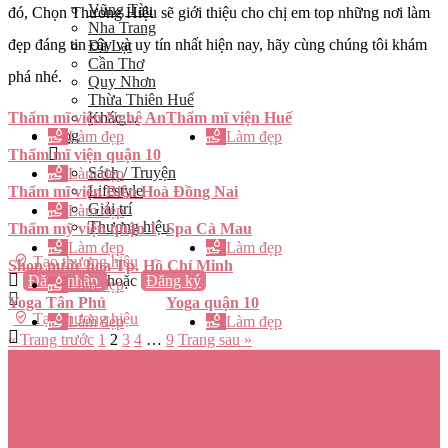
Vũng Tàu
đó, Chọn Thương Hiệu sẽ giới thiệu cho chị em top những nơi làm
Nha Trang
đẹp đáng tin cậy và uy tín nhất hiện nay, hãy cùng chúng tôi khám
Đà Lạt
Cần Thơ
phá nhé.
Quy Nhơn
Thừa Thiên Huế
Thẩm mĩ viện Nghệ An
Thẩm mĩ viện Huế
Khác…
Blog
Làm đẹp
Làm đẹp
Thẩm mĩ viện quận 10
Sách / Truyện
Làm đẹp
Lifestyle
Thẩm mĩ viện Biên Hoà Đồng Nai
Giải trí
Làm đẹp
Thương hiệu
Thẩm mỹ viện quận 1
Spa Cà Mau
Làm đẹp
Làm đẹp
Tạo thương hiệu
Shop nước hoa Tp. Hồ Chí Minh
Đăng nhập
hoặc
Đăng ký
Làm đẹp
Yoga Tân Phú
Yoga quận 10
Tạo thương hiệu
Làm đẹp
Làm đẹp
« Trang trước
1
2
3
4
…
9
Trang sau »