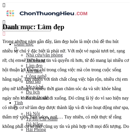
Danh mục:
Làm đẹp
Trong những năm gần đây, làm đẹp luôn là một chủ đề thu hút
Danh mục
nhiều sự chú ý đặc biệt là phái nữ. Với một vẻ ngoài tươi trẻ, rạng
Nhà cửa/văn phòng
rỡ, chị em sẽ trở nên tự tin và quyến rũ hơn, từ đó mang lại nhiều cơ
Thời trang
Làm đẹp
hội thuận lợi không chỉ trong công việc mà còn trong cuộc sống
Ẩm thực
Công nghệ
hằng ngày. Tuy nhiên với tính chất công việc bận rộn, nhiều chị em
Đào tạo
Mẹ và bé
phụ nữ không có nhiều thời gian chăm sóc da và sức khỏe hằng
Du lịch
Kinh Doanh
ngày nên khiến nhan sắc đi xuống. Đó cũng là lý do vì sao hiện nay
Tỉnh
có nhiều cơ sở làm đẹp được thành lập và đi vào hoạt động như spa,
Hà Nội
thẩm mỹ viện, hair salon, nail,… Tuy nhiên, có một thực tế rằng
Tp Hồ Chí Minh
Đà Nẵng
không phải cơ sở nào cũng uy tín và phù hợp với mọi đối tượng. Do
Hải Phòng