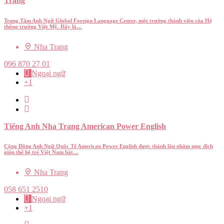
Trang
Trung Tâm Anh Ngữ Global Foreign Language Center, một trường thành viên của Hệ
thống trường Việt Mỹ. Đây là…
Nha Trang
096 870 27 01
Ngoại ngữ
+1
Tiếng Anh Nha Trang American Power English
Cộng Đồng Anh Ngữ Quốc Tế American Power English được thành lập nhằm mục đích
giúp thế hệ trẻ Việt Nam bắt…
Nha Trang
058 651 2510
Ngoại ngữ
+1