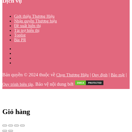
Dịch vụ
Giới thiệu Thương Hiệu
Nhận quyền Thương hiệu
Đề xuất hiển thị
Tài trợ hiển thị
Toplist
Bài PR
Bản quyền © 2024 thuộc về
|
|
|
Chọn Thương Hiệu
Quy định
Bảo mật
. Bảo vệ nội dung bởi
Quy trình biên tập
Giỏ hàng