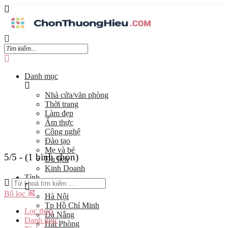
Danh mục
Nhà cửa/văn phòng
Thời trang
Làm đẹp
Ẩm thực
Công nghệ
Đào tạo
Mẹ và bé
5/5 - (1 bình chọn)
Du lịch
Kinh Doanh
Tỉnh
Bộ lọc
Hà Nội
Tp Hồ Chí Minh
Lọc theo
Đà Nẵng
Danh mục
Hải Phòng