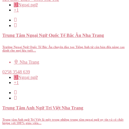
Ngoại ngữ
+1
Trung Tâm Ngoại Ngữ Quốc Tế Bắc Âu Nha Trang
Trường Ngoại Ngữ Quốc Tế Bắc Âu chuyên đào tạo Tiếng Anh từ căn bản đến nâng cao
dành cho mọi lứa tuổi…
Nha Trang
0258 3548 639
Ngoại ngữ
+1
Trung Tâm Anh Ngữ Trí Việt Nha Trang
Trung tâm Anh ngữ Trí Việt là một trong những trung tâm ngoại ngữ uy tín và có chất
lượng với 100% giáo viên…