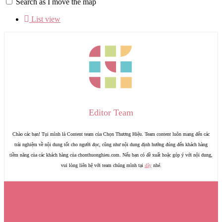
Search as I move the map
List view
Editor Team
Chào các bạn! Tụi mình là Content team của Chọn Thương Hiệu. Team content luôn mang đến các
trải nghiệm về nội dung tốt cho người đọc, cũng như nội dung định hướng đúng đến khách hàng
tiềm năng của các khách hàng của chonthuonghieu.com. Nếu bạn có đề xuất hoặc góp ý với nội dung,
vui lòng liên hệ với team chúng mình tại
đây
nhé.