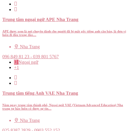
Trung tâm ngoại ngữ APE Nha Trang
APE được xem là nơi chuyên dành cho người đã bị mất gốc tiếng anh căn bản, là đơn vị
luôn đi đầu trong đào…
Nha Trang
096 849 81 23 - 039 801 5767
Ngoại ngữ
+1
Trung tâm tiếng Anh VAE Nha Trang
Nằm ngay trung tâm thành phố, Ngoại ngữ VAE (Vietnam Advanced Education) Nha
trang tự hào luôn có được sự tin…
Nha Trang
025 8387 2829 - 0903 552 152