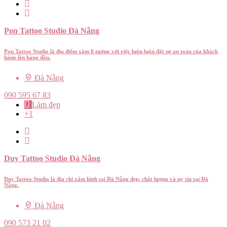
Pon Tattoo Studio Đà Nẵng
Pon Tattoo Studio là địa điểm xăm lí tưởng với việc luôn luôn đặt sự an toàn của khách
hàng lên hàng đầu.
Đà Nẵng
090 595 67 83
Làm đẹp
+1
Duy Tattoo Studio Đà Nẵng
Duy Tattoo Studio là địa chỉ xăm hình tại Đà Nẵng đẹp, chất lượng và uy tín tại Đà
Nẵng.
Đà Nẵng
090 573 21 02