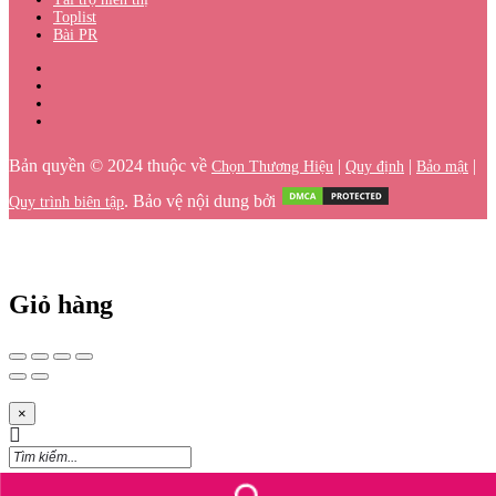
Toplist
Bài PR
Bản quyền © 2024 thuộc về
|
|
|
Chọn Thương Hiệu
Quy định
Bảo mật
. Bảo vệ nội dung bởi
Quy trình biên tập
Giỏ hàng
×