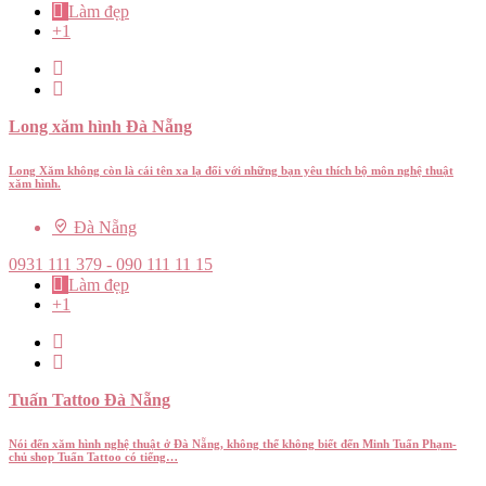
Làm đẹp
+1
Long xăm hình Đà Nẵng
Long Xăm không còn là cái tên xa lạ đối với những bạn yêu thích bộ môn nghệ thuật
xăm hình.
Đà Nẵng
0931 111 379 - 090 111 11 15
Làm đẹp
+1
Tuấn Tattoo Đà Nẵng
Nói đến xăm hình nghệ thuật ở Đà Nẵng, không thể không biết đến Minh Tuấn Phạm-
chủ shop Tuấn Tattoo có tiếng…