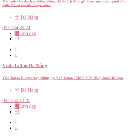
Một hình xăm đẹp hay không không chỉ là cách đánh giá khách quan của người xăm
hình. Mà nó còn phụ thuộc vào…
Đà Nẵng
093 584 89 24
Làm đẹp
+1
Vĩnh Tattoo Đà Nẵng
Vĩnh Tattoo là một trong những gợi ý về Tattoo “Chất” ở Đà Nẵng dành cho bạn.
Đà Nẵng
094 560 12 35
Làm đẹp
+1