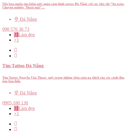
Nếu bạn muốn tìm kiếm một quán xăm hình tattoo Đà Nẵng với các tiêu chí “An toàn-
Chuyên nghiệp- Thoải mái”…
Đà Nẵng
090 576 36 73
Làm đẹp
+1
Tim Tattoo Đà Nẵng
Tim Tattoo Nguyễn Văn Thoại– một trong những tiệm xăm ưa thích của các cánh đàn
ông bản lĩnh.
Đà Nẵng
0905 180 130
Làm đẹp
+1