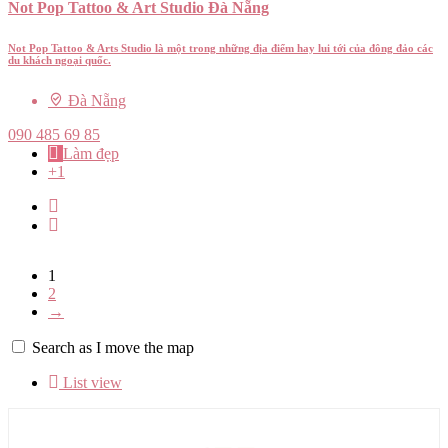
Not Pop Tattoo & Art Studio Đà Nẵng
Not Pop Tattoo & Arts Studio là một trong những địa điểm hay lui tới của đông đảo các
du khách ngoại quốc.
Đà Nẵng
090 485 69 85
Làm đẹp
+1
1
2
→
Search as I move the map
List view