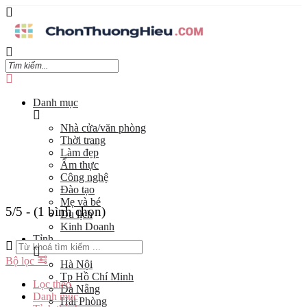
Danh mục
Nhà cửa/văn phòng
Thời trang
Làm đẹp
Ẩm thực
Công nghệ
Đào tạo
Mẹ và bé
5/5 - (1 bình chọn)
Du lịch
Kinh Doanh
Tỉnh
Bộ lọc
Hà Nội
Tp Hồ Chí Minh
Lọc theo
Đà Nẵng
Danh mục
Hải Phòng