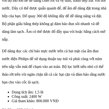
với độ mở lớn để dễ dàng chiết rót và vệ sinh, tránh tiếp xúc với hơi
nước. Dây có thể được quấn quanh đế, để ấm dễ dàng đặt trong nhà
bếp của bạn. Đế quay 360 ​độ không dây để dễ dàng nâng và đặt.
Bộ phận giấu bằng thép không gỉ đảm bảo đun sôi nhanh và dễ
dàng làm sạch. Ấm có thể được đổ đầy qua vòi hoặc bằng cách mở
nắp.
Dễ dàng đọc các chỉ báo mực nước trên cả hai mặt của ấm đun
nước điện Philips để sử dụng thuận tay trái và phải cùng với núm
trên nắp vẫn mát để chạm vào an toàn. Bộ lọc lưới siêu nhỏ có thể
tháo rời trên vòi ngăn chặn tất cả các hạt cặn và đảm bảo rằng nước
bạn cho vào cốc là sạch.
Dung tích ấm: 1,5 lít
Công suất: 2400 W
Giá tham khảo: 800.000 VNĐ