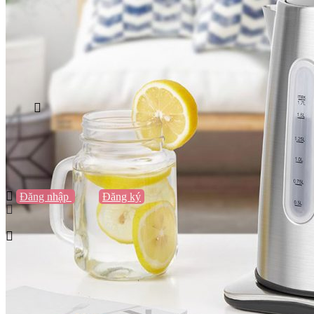
Vũng Tàu
Nha Trang
Đà Lạt
Cần Thơ
Quy Nhơn
Thừa Thiên Huế
Khác…
Blog
Sách / Truyện
Lifestyle
Giải trí
Thương hiệu
Tạo thương hiệu
Đăng nhập
hoặc
Đăng ký
Tạo thương hiệu