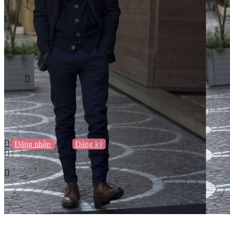
Vũng Tàu
Nha Trang
Đà Lạt
Cần Thơ
Quy Nhơn
Thừa Thiên Huế
Khác…
Blog
Sách / Truyện
Lifestyle
Giải trí
Thương hiệu
Tạo thương hiệu
Đăng nhập
hoặc
Đăng ký
Tạo thương hiệu