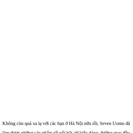
Không còn quá xa lạ với các bạn ở Hà Nội nữa rồi, Seven Uomo đã
làm được những sản phẩm rất nổi bật, từ kiểu dáng, đường may đều