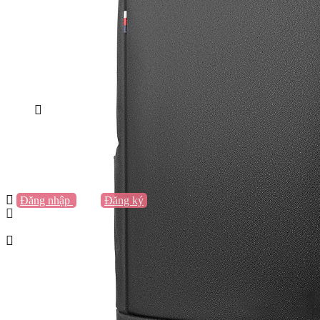
Vũng Tàu
Nha Trang
Đà Lạt
Cần Thơ
Quy Nhơn
Thừa Thiên Huế
Khác…
Blog
Sách / Truyện
Lifestyle
Giải trí
Thương hiệu
Tạo thương hiệu
Đăng nhập
hoặc
Đăng ký
Tạo thương hiệu