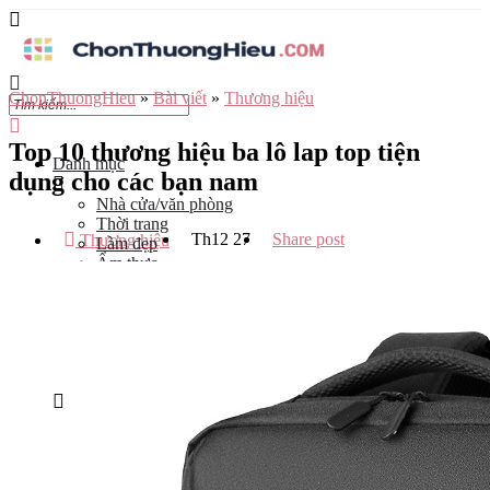
ChonThuongHieu
»
Bài viết
»
Thương hiệu
Top 10 thương hiệu ba lô lap top tiện
Danh mục
dụng cho các bạn nam
Nhà cửa/văn phòng
Thời trang
Th12
27
Share post
Thương hiệu
Làm đẹp
Ẩm thực
Công nghệ
Đào tạo
Mẹ và bé
Du lịch
Kinh Doanh
Tỉnh
Hà Nội
Tp Hồ Chí Minh
Đà Nẵng
Hải Phòng