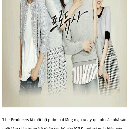
The Producers là một bộ phim hài lãng mạn xoay quanh các nhà sản
xuất làm việc trong bộ phận tạp kỹ của KBS, với sự xuất hiện của