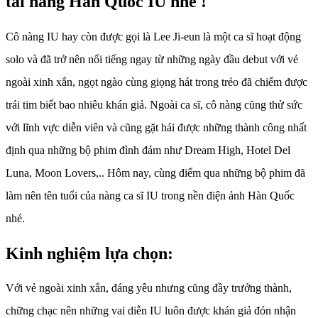
tài năng Hàn Quốc IU nhé !
Cô nàng IU hay còn được gọi là Lee Ji-eun là một ca sĩ hoạt động
solo và đã trở nên nổi tiếng ngay từ những ngày đầu debut với vẻ
ngoài xinh xắn, ngọt ngào cùng giọng hát trong trẻo đã chiếm được
trái tim biết bao nhiêu khán giả. Ngoài ca sĩ, cô nàng cũng thử sức
với lĩnh vực diễn viên và cũng gặt hái được những thành công nhất
định qua những bộ phim đình đám như Dream High, Hotel Del
Luna, Moon Lovers,.. Hôm nay, cùng điểm qua những bộ phim đã
làm nên tên tuổi của nàng ca sĩ IU trong nền điện ảnh Hàn Quốc
nhé.
Kinh nghiệm lựa chọn:
Với vẻ ngoài xinh xắn, đáng yêu nhưng cũng đầy trưởng thành,
chững chạc nên những vai diễn IU luôn được khán giả đón nhận