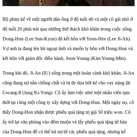
Bộ phim kể về một người đàn ông ở độ tuổi 40 và một cô gái nhỏ ở
độ tuổi 20 phải trải qua những thử thách khó khăn trong cuộc sống.
Dong-Hun (Lee Sun-Kyun) đã kết hôn với Yoon-Hee (Lee Ji-Ah).
Vợ anh ta đang lén lút ngoại tình và muốn ly hôn với Dong-Hun và
kết hôn với giám đốc điều hành, Joon-Young (Kim Young-Min).
Trong khi đó, Ji-An (IU) sống trong một hoàn cảnh khó khăn. Ji-An
cũng đang nợ nần chồng chất và bị đe dọa bởi kẻ cho vay nặng lãi
Gwang-Il (Jang Ki-Yong). Cô ấy làm việc như một nhân viên tạm
thời tại cùng một công ty xây dựng với Dong-Hun. Một ngày nọ, cô
thấy Dong-Hun nhận được phiếu quà tặng trị giá 50 triệu won. Cô
ấy trở lại văn phòng vào đêm muộn và lấy phiếu quà tặng từ bàn
của Dong-Hun để có thể trả nợ từ các phiếu quà tặng, nhưng kế