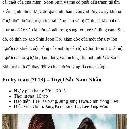
cái chết của cha mình. Soon Shin và mẹ cô phải đấu tranh để tìm
kiếm hạnh phúc. Mặc dù gia đình thành công nhưng cô ấy không
được thừa hưởng một chút tài năng nào và bị đánh giá là quái dị,
nhưng cô ấy vẫn là một cô gái trong sáng, vui vẻ và dũng cảm. Sau
đó, cô tình cờ gặp Shin Joon Ho, giám đốc của một công ty lớn
người đã khiến cuộc sống của anh bị đảo lộn. Shin Joon Ho là một
người đàn ông tự tin, lạnh lùng và thích cạnh tranh, nhờ có Soon
Shin mà anh đã thay đổi và hiểu được ý nghĩa cuộc sống.
Pretty man (2013) – Tuyệt Sắc Nam Nhân
Ngày phát hành: 20/11/2013
Thời lượng: 16 tập
Đạo diễn: Lee Jae Sang, Jung Jung Hwa, Shin Yong Hwi
Diễn viên chính: Jang Keun-suk, IU, Lee Jang Woo