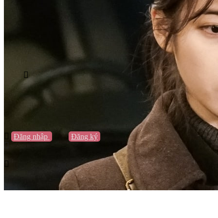
Vũng Tàu
Nha Trang
Đà Lạt
Cần Thơ
Quy Nhơn
Thừa Thiên Huế
Khác…
Blog
Sách / Truyện
Lifestyle
Giải trí
Thương hiệu
Tạo thương hiệu
Đăng nhập
hoặc
Đăng ký
Tạo thương hiệu