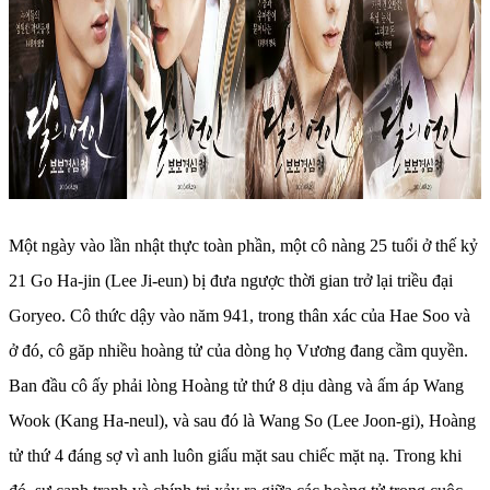
Một ngày vào lần nhật thực toàn phần, một cô nàng 25 tuổi ở thế kỷ
21 Go Ha-jin (Lee Ji-eun) bị đưa ngược thời gian trở lại triều đại
Goryeo. Cô thức dậy vào năm 941, trong thân xác của Hae Soo và
ở đó, cô găp nhiều hoàng tử của dòng họ Vương đang cầm quyền.
Ban đầu cô ấy phải lòng Hoàng tử thứ 8 dịu dàng và ấm áp Wang
Wook (Kang Ha-neul), và sau đó là Wang So (Lee Joon-gi), Hoàng
tử thứ 4 đáng sợ vì anh luôn giấu mặt sau chiếc mặt nạ. Trong khi