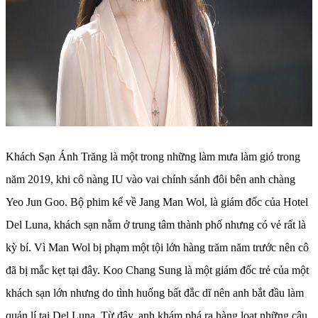
Khách Sạn Ánh Trăng là một trong những làm mưa làm gió trong
năm 2019, khi cô nàng IU vào vai chính sánh đôi bên anh chàng
Yeo Jun Goo. Bộ phim kể về Jang Man Wol, là giám đốc của Hotel
Del Luna, khách sạn nằm ở trung tâm thành phố nhưng có vẻ rất là
kỳ bí. Vì Man Wol bị phạm một tội lớn hàng trăm năm trước nên cô
đã bị mắc kẹt tại đây. Koo Chang Sung là một giám đốc trẻ của một
khách sạn lớn nhưng do tình huống bất đắc dĩ nên anh bắt đầu làm
quản lí tại Del Luna. Từ đây, anh khám phá ra hàng loạt những câu