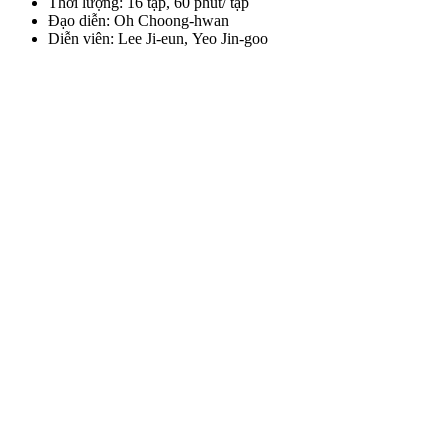
Thời lượng: 16 tập, 60 phút/ tập
Đạo diễn: Oh Choong-hwan
Diễn viên: Lee Ji-eun, Yeo Jin-goo