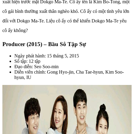
xuất hiện trước mặt Dokgo Ma-Te. Cô ấy tên là Kim Bo-Tong, một
cô gái bình thường xuất thân nghèo khó. Cô ấy có một tình yêu lớn
đối với Dokgo Ma-Te. Liệu cô ấy có thể khiến Dokgo Ma-Te yêu
cô ấy không?
Producer (2015) – Bầu Sô Tập Sự
Ngày phát hành: 15 tháng 5, 2015
Số tập: 12 tập
Đạo diễn: Seo Soo-min
Diễn viên chính: Gong Hyo-jin, Cha Tae-hyun, Kim Soo-
hyun, IU