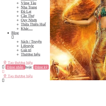
Vũng Tàu
Nha Trang
Đà Lạt
Cần Thơ
Quy Nhơn
Thừa Thiên Huế
Khác…
Blog
Sách / Truyện
Lifestyle
Giải trí
Thương hiệu
Tạo thương hiệu
Đăng nhập
hoặc
Đăng ký
Tạo thương hiệu