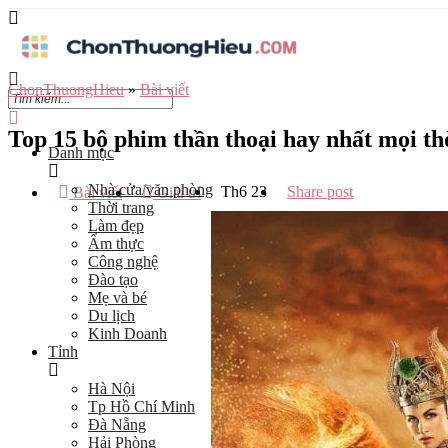
ChonThuongHieu
»
Bài viết
Top 15 bộ phim thần thoại hay nhất mọi th
Danh mục
Nhà cửa/văn phòng
Th6
23
Share post
Bài viết
Giải trí
Thời trang
Làm đẹp
Ẩm thực
Công nghệ
Đào tạo
Mẹ và bé
Du lịch
Kinh Doanh
Tỉnh
Hà Nội
Tp Hồ Chí Minh
Đà Nẵng
Hải Phòng