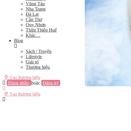
Vũng Tàu
Nha Trang
Đà Lạt
Cần Thơ
Quy Nhơn
Thừa Thiên Huế
Khác…
Blog
Sách / Truyện
Lifestyle
Giải trí
Thương hiệu
Tạo thương hiệu
Đăng nhập
hoặc
Đăng ký
Tạo thương hiệu