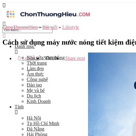
ChonThuongHieu
»
Bài viết
»
Lifestyle
Cách sử dụng máy nước nóng tiết kiệm điệ
Danh mục
Nhà cửa/văn phòng
Th8
01
Share post
Lifestyle
Thời trang
Làm đẹp
Ẩm thực
Công nghệ
Đào tạo
Mẹ và bé
Du lịch
Kinh Doanh
Tỉnh
Hà Nội
Tp Hồ Chí Minh
Đà Nẵng
Hải Phòng