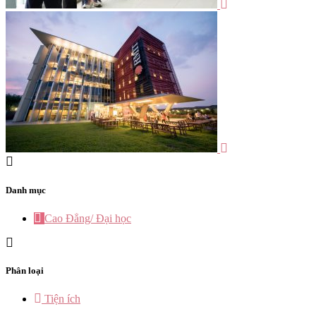
Danh mục
Cao Đẳng/ Đại học
Phân loại
Tiện ích