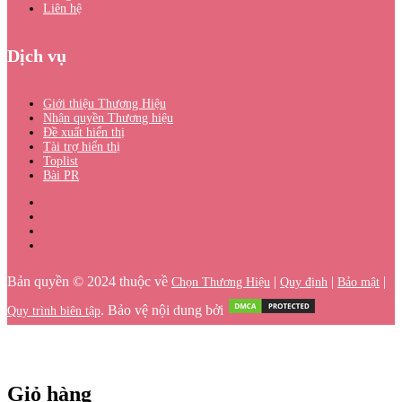
Liên hệ
Dịch vụ
Giới thiệu Thương Hiệu
Nhận quyền Thương hiệu
Đề xuất hiển thị
Tài trợ hiển thị
Toplist
Bài PR
Bản quyền © 2024 thuộc về
|
|
|
Chọn Thương Hiệu
Quy định
Bảo mật
. Bảo vệ nội dung bởi
Quy trình biên tập
Giỏ hàng