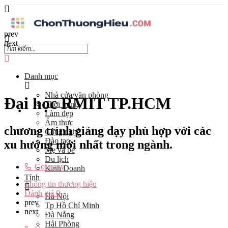
prev
next
Danh mục
Nhà cửa/văn phòng
Đại học RMIT TP.HCM
Thời trang
Làm đẹp
Ẩm thực
chương trình giảng dạy phù hợp với các
Công nghệ
Đào tạo
xu hướng mới nhất trong ngành.
Mẹ và bé
Du lịch
Gọi ngay
Kinh Doanh
Tỉnh
Thông tin thương hiệu
Đánh giá
0
Hà Nội
prev
Tp Hồ Chí Minh
next
Đà Nẵng
Hải Phòng