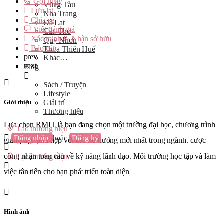
Gọi ngay
Vũng Tàu
Lưu lại
Nha Trang
Chia sẻ
Đà Lạt
Viết đánh giá
Cần Thơ
Xác minh & Nhận sở hữu
Quy Nhơn
Báo cáo
Thừa Thiên Huế
prev
Khác…
next
Blog
Sách / Truyện
Lifestyle
Giới thiệu
Giải trí
Thương hiệu
Lựa chọn RMIT là bạn đang chọn một trường đại học, chương trình
Tạo thương hiệu
Đăng nhập
hoặc
Đăng ký
giảng dạy phù hợp với các xu hướng mới nhất trong ngành. được
công nhận toàn cầu về kỹ năng lãnh đạo. Môi trường học tập và làm
Tạo thương hiệu
việc tân tiến cho bạn phát triển toàn diện
Hình ảnh