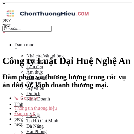
prev
next
Danh mục
Nhà cửa/văn phòng
Công ty Luật Đại Huệ Nghệ An
Thời trang
Làm đẹp
Ẩm thực
Đàm phán và thương lượng trong các vụ
Công nghệ
Đào tạo
án dân sự, kinh doanh thương mại.
Mẹ và bé
Du lịch
Gọi ngay
Kinh Doanh
Tỉnh
Thông tin thương hiệu
Đánh giá
0
Hà Nội
prev
Tp Hồ Chí Minh
next
Đà Nẵng
Hải Phòng