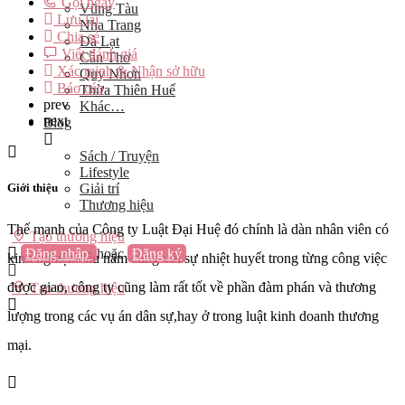
Gọi ngay
Vũng Tàu
Lưu lại
Nha Trang
Chia sẻ
Đà Lạt
Viết đánh giá
Cần Thơ
Xác minh & Nhận sở hữu
Quy Nhơn
Báo cáo
Thừa Thiên Huế
prev
Khác…
next
Blog
Sách / Truyện
Lifestyle
Giới thiệu
Giải trí
Thương hiệu
Thế mạnh của Công ty Luật Đại Huệ đó chính là dàn nhân viên có
Tạo thương hiệu
Đăng nhập
hoặc
Đăng ký
kinh nghiệm lâu năm cùng với sự nhiệt huyết trong từng công việc
được giao, công ty cũng làm rất tốt về phần đàm phán và thương
Tạo thương hiệu
lượng trong các vụ án dân sự,hay ở trong luật kinh doanh thương
mại.