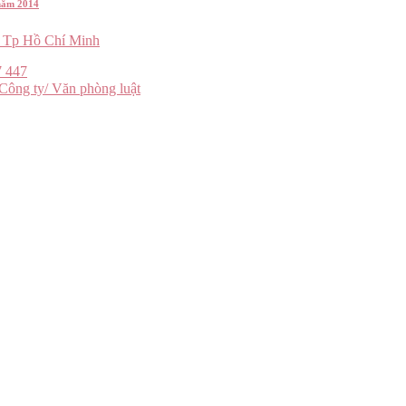
năm 2014
Tp Hồ Chí Minh
7 447
Công ty/ Văn phòng luật