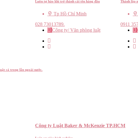
Luôn tự hào khi trở thành cái tên hàng đầu
Thành lập 
Tp Hồ Chí Minh
028 73013789.
0911 35
Công ty/ Văn phòng luật
uật cả trong lẫn ngoài nước.
Công ty Luật Baker & McKenzie TP.HCM