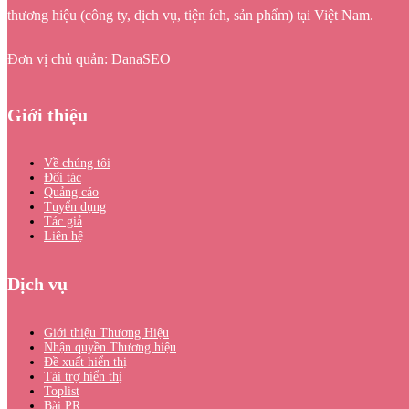
thương hiệu (công ty, dịch vụ, tiện ích, sản phẩm) tại Việt Nam.
Đơn vị chủ quản: DanaSEO
Giới thiệu
Về chúng tôi
Đối tác
Quảng cáo
Tuyển dụng
Tác giả
Liên hệ
Dịch vụ
Giới thiệu Thương Hiệu
Nhận quyền Thương hiệu
Đề xuất hiển thị
Tài trợ hiển thị
Toplist
Bài PR