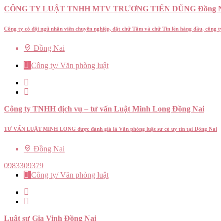
CÔNG TY LUẬT TNHH MTV TRƯƠNG TIẾN DŨNG Đồng N
Công ty có đội ngũ nhân viên chuyên nghiệp, đặt chữ Tâm và chữ Tín lên hàng đầu, công
Đồng Nai
Công ty/ Văn phòng luật
Công ty TNHH dịch vụ – tư vấn Luật Minh Long Đồng Nai
TƯ VẤN LUẬT MINH LONG được đánh giá là Văn phòng luật sư có uy tín tại Đồng Nai
Đồng Nai
0983309379
Công ty/ Văn phòng luật
Luật sư Gia Vinh Đồng Nai