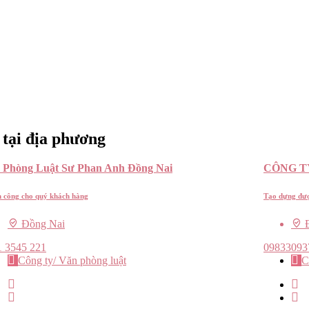
 tại địa phương
 Phòng Luật Sư Phan Anh Đồng Nai
CÔNG T
 công cho quý khách hàng
Tạo dựng đượ
Đồng Nai
Đ
1 3545 221
09833093
Công ty/ Văn phòng luật
C