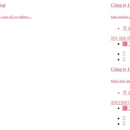
ai
Công ty 
 ty cũng hỗ trợ những…
kinh nghiệm d
Đ
091 988 0
C
Công ty
Hãng luật ch
Đ
09833093
C