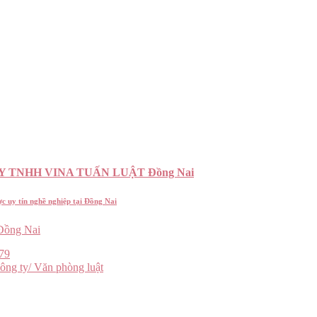
Y TNHH VINA TUẤN LUẬT Đồng Nai
c uy tín nghề nghiệp tại Đồng Nai
ồng Nai
79
ông ty/ Văn phòng luật