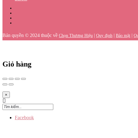
Bản quyền © 2024 thuộc về
|
|
|
Chọn Thương Hiệu
Quy định
Bảo mật
Qu
Giỏ hàng
×
Facebook