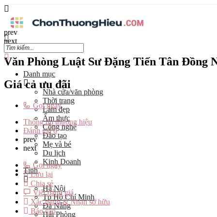
prev
next
Văn Phòng Luật Sư Đặng Tiến Tân Đồng N
Danh mục
Giá cả ưu đãi
Nhà cửa/văn phòng
Thời trang
Gọi ngay
Làm đẹp
Ẩm thực
Thông tin thương hiệu
Công nghệ
Đánh giá
0
Đào tạo
prev
Mẹ và bé
next
Du lịch
Kinh Doanh
Gọi ngay
Tỉnh
Lưu lại
Chia sẻ
Hà Nội
Viết đánh giá
Tp Hồ Chí Minh
Xác minh & Nhận sở hữu
Đà Nẵng
Báo cáo
Hải Phòng