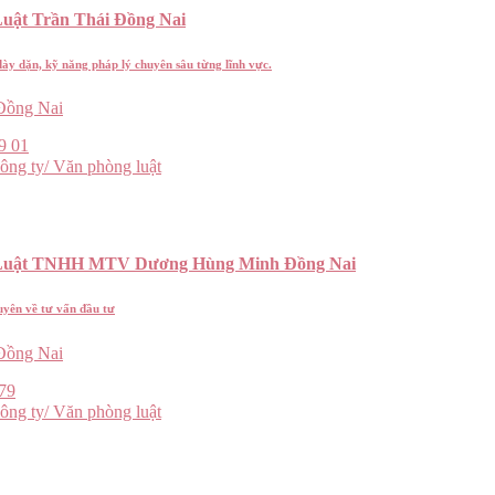
Luật Trần Thái Đồng Nai
ày dặn, kỹ năng pháp lý chuyên sâu từng lĩnh vực.
ồng Nai
9 01
ông ty/ Văn phòng luật
 Luật TNHH MTV Dương Hùng Minh Đồng Nai
uyên về tư vấn đầu tư
ồng Nai
79
ông ty/ Văn phòng luật