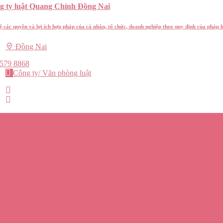
g ty luật Quang Chính Đồng Nai
ệ các quyền và lợi ích hợp pháp của cá nhân, tổ chức, doanh nghiệp theo quy định của pháp l
Đồng Nai
 579 8868
Công ty/ Văn phòng luật