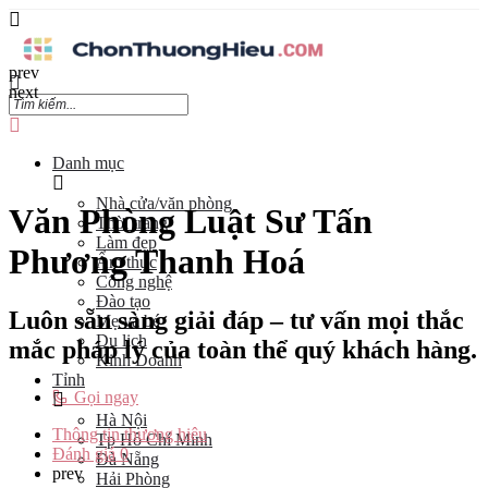
prev
next
Danh mục
Nhà cửa/văn phòng
Văn Phòng Luật Sư Tấn
Thời trang
Làm đẹp
Phương Thanh Hoá
Ẩm thực
Công nghệ
Đào tạo
Luôn sẵn sàng giải đáp – tư vấn mọi thắc
Mẹ và bé
Du lịch
mắc pháp lý của toàn thể quý khách hàng.
Kinh Doanh
Tỉnh
Gọi ngay
Hà Nội
Thông tin thương hiệu
Tp Hồ Chí Minh
Đánh giá
0
Đà Nẵng
prev
Hải Phòng