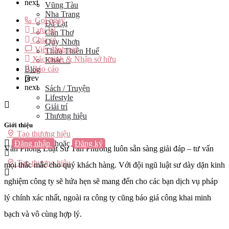
next
Vũng Tàu
Nha Trang
Gọi ngay
Đà Lạt
Lưu lại
Cần Thơ
Chia sẻ
Quy Nhơn
Viết đánh giá
Thừa Thiên Huế
Xác minh & Nhận sở hữu
Khác…
Báo cáo
Blog
prev
next
Sách / Truyện
Lifestyle
Giải trí
Thương hiệu
Giới thiệu
Tạo thương hiệu
Đăng nhập
hoặc
Đăng ký
Văn Phòng Luật Sư Tấn Phương luôn sẵn sàng giải đáp – tư vấn
Tạo thương hiệu
mọi thắc mắc cho quý khách hàng. Với đội ngũ luật sư dày dặn kinh
nghiệm công ty sẽ hứa hẹn sẽ mang đến cho các bạn dịch vụ pháp
lý chính xác nhất, ngoài ra công ty cũng báo giá công khai minh
bạch và vô cùng hợp lý.