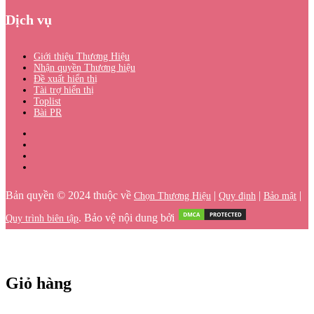
Dịch vụ
Giới thiệu Thương Hiệu
Nhận quyền Thương hiệu
Đề xuất hiển thị
Tài trợ hiển thị
Toplist
Bài PR
Bản quyền © 2024 thuộc về
|
|
|
Chọn Thương Hiệu
Quy định
Bảo mật
. Bảo vệ nội dung bởi
Quy trình biên tập
Giỏ hàng