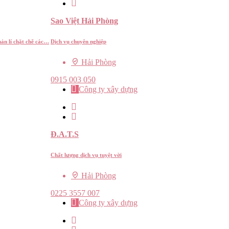
Sao Việt Hải Phòng
uản lí chặt chẽ các…
Dịch vụ chuyên nghiệp
Hải Phòng
0915 003 050
Công ty xây dựng
Đ.A.T.S
Chất lượng dịch vụ tuyệt vời
Hải Phòng
0225 3557 007
Công ty xây dựng