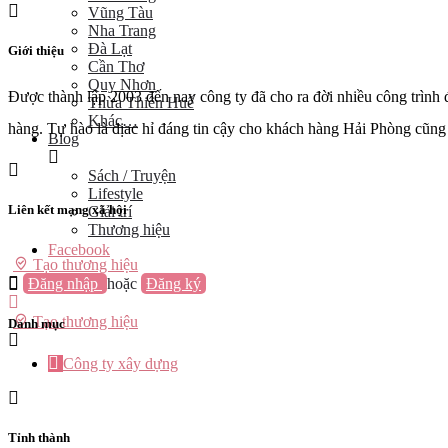
Vũng Tàu
Nha Trang
Đà Lạt
Giới thiệu
Cần Thơ
Quy Nhơn
Được thành lập 2003 đến nay công ty đã cho ra đời nhiều công trình 
Thừa Thiên Huế
Khác…
hàng. Tự hào là địac hỉ đáng tin cậy cho khách hàng Hải Phòng cũng
Blog
Sách / Truyện
Lifestyle
Liên kết mạng xã hội
Giải trí
Thương hiệu
Facebook
Tạo thương hiệu
Đăng nhập
hoặc
Đăng ký
Tạo thương hiệu
Danh mục
Công ty xây dựng
Tỉnh thành