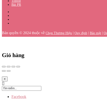
Toplist
Bài PR
Bản quyền © 2024 thuộc về
|
|
|
Chọn Thương Hiệu
Quy định
Bảo mật
Qu
Giỏ hàng
×
Facebook