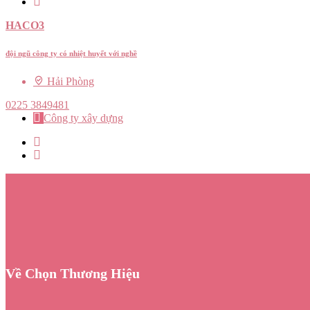
HACO3
đội ngũ công ty có nhiệt huyết với nghề
Hải Phòng
0225 3849481
Công ty xây dựng
Về Chọn Thương Hiệu