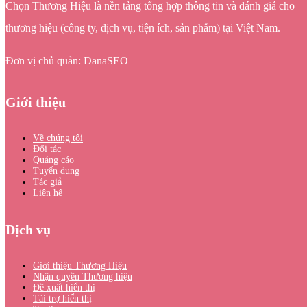
Chọn Thương Hiệu là nền tảng tổng hợp thông tin và đánh giá cho
thương hiệu (công ty, dịch vụ, tiện ích, sản phẩm) tại Việt Nam.
Đơn vị chủ quản: DanaSEO
Giới thiệu
Về chúng tôi
Đối tác
Quảng cáo
Tuyển dụng
Tác giả
Liên hệ
Dịch vụ
Giới thiệu Thương Hiệu
Nhận quyền Thương hiệu
Đề xuất hiển thị
Tài trợ hiển thị