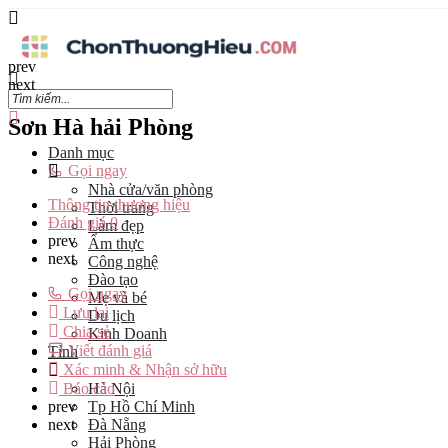
prev
next
Sơn Hà hải Phòng
Danh mục
Gọi ngay
Nhà cửa/văn phòng
Thông tin thương hiệu
Thời trang
Đánh giá
0
Làm đẹp
prev
Ẩm thực
next
Công nghệ
Đào tạo
Gọi ngay
Mẹ và bé
Lưu lại
Du lịch
Chia sẻ
Kinh Doanh
Viết đánh giá
Tỉnh
Xác minh & Nhận sở hữu
Báo cáo
Hà Nội
prev
Tp Hồ Chí Minh
next
Đà Nẵng
Hải Phòng