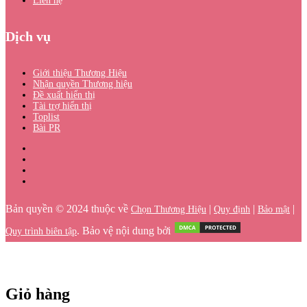
Liên hệ
Dịch vụ
Giới thiệu Thương Hiệu
Nhận quyền Thương hiệu
Đề xuất hiển thị
Tài trợ hiển thị
Toplist
Bài PR
Bản quyền © 2024 thuộc về
|
|
|
Chọn Thương Hiệu
Quy định
Bảo mật
. Bảo vệ nội dung bởi
Quy trình biên tập
Giỏ hàng