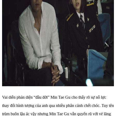
Vai diễn phản diện “đầu đời” Min Tae Gu cho thấy rõ sự nỗ lực
thay đổi hình tượng của anh qua nhiều phân cảnh chết chóc. Tuy tên
trùm buôn lậu ác vậy nhưng Min Tae Gu vẫn quyến rũ với vẻ lãng