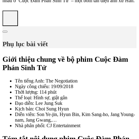
nhau ở ‘Cuộc Đàm Phán Sinh Tử’ – một bom tấn điện ảnh xứ Hàn.
Phụ lục bài viết
Giới thiệu chung về bộ phim Cuộc Đàm
Phán Sinh Tử
Tên tiếng Anh: The Negotiation
Ngày công chiếu: 19/09/2018
Thời lượng: 114 phút
Thể loại: Hình sự, giật gân
Đạo diễn: Lee Jung Suk
Kịch bản: Choi Sung Hyun
Diễn viên: Son Ye-jin, Hyun Bin, Kim Sang-ho, Jang Young-
nam, Jang Gwang,…
Nhà phân phối: CJ Entertainment
Tóm tắt nội dung phim Cuộc Đàm Phán