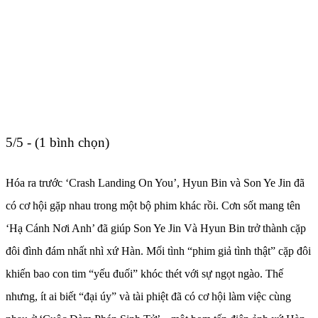
5/5 - (1 bình chọn)
Hóa ra trước ‘Crash Landing On You’, Hyun Bin và Son Ye Jin đã
có cơ hội gặp nhau trong một bộ phim khác rồi. Cơn sốt mang tên
‘Hạ Cánh Nơi Anh’ đã giúp Son Ye Jin Và Hyun Bin trở thành cặp
đôi đình đám nhất nhì xứ Hàn. Mối tình “phim giả tình thật” cặp đôi
khiến bao con tim “yếu đuối” khóc thét với sự ngọt ngào. Thế
nhưng, ít ai biết “đại úy” và tài phiệt đã có cơ hội làm việc cùng