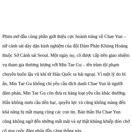
Phim mở đầu cùng phần giới thiệu cực hoành tráng về Chae Yun –
nữ cảnh sát dày dặn kinh nghiệm của đội Đàm Phán Khủng Hoảng
thuộc Sở Cảnh sát Seoul. Một ngày nọ, cô được cấp trên giao nhiệm
vụ tham gia thương lượng với Min Tae Gu – tên trùm tội phạm
chuyên buôn lậu vũ khí từ Hàn Quốc ra hải ngoại. Vì một lý do bí
ẩn, Min Tae Gu không chỉ yêu cầu đích danh Chae Yun là người
đàm phán, Min Tae Gu còn đưa ra hàng loạt yêu cầu khác thường.
Hắn không mưu cầu tiền bạc, quyền lực và cũng không màng đến
khả năng bị mất mạng cùng các con tin. Bản thân Ha Chae Yun
cũng không ngờ đến những mất mát và sự thật khủng khiếp đón chờ
cô qua cuộc đàm phán đầy căng thẳng này.