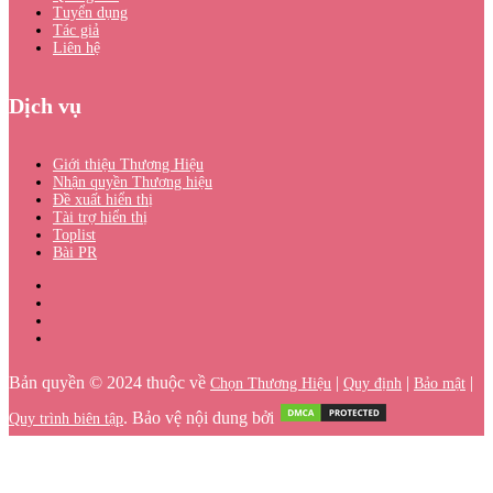
Tuyển dụng
Tác giả
Liên hệ
Dịch vụ
Giới thiệu Thương Hiệu
Nhận quyền Thương hiệu
Đề xuất hiển thị
Tài trợ hiển thị
Toplist
Bài PR
Bản quyền © 2024 thuộc về
|
|
|
Chọn Thương Hiệu
Quy định
Bảo mật
. Bảo vệ nội dung bởi
Quy trình biên tập