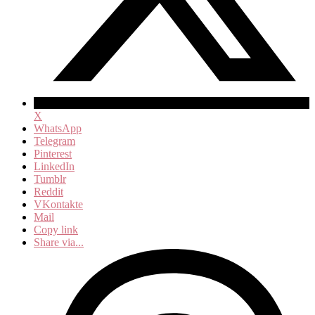
X
WhatsApp
Telegram
Pinterest
LinkedIn
Tumblr
Reddit
VKontakte
Mail
Copy link
Share via...