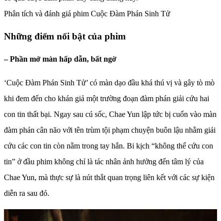
Phân tích và đánh giá phim Cuộc Đàm Phán Sinh Tử
Những điểm nổi bật của phim
– Phần mở màn hấp dẫn, bất ngờ
‘Cuộc Đàm Phán Sinh Tử’ có màn dạo đầu khá thú vị và gây tò mò
khi đem đến cho khán giả một trường đoạn đàm phán giải cứu hai
con tin thất bại. Ngay sau cú sốc, Chae Yun lập tức bị cuốn vào màn
đàm phán cân não với tên trùm tội phạm chuyện buôn lậu nhằm giải
cứu các con tin còn nằm trong tay hắn. Bi kịch “không thể cứu con
tin” ở đầu phim không chỉ là tác nhân ảnh hưởng đến tâm lý của
Chae Yun, mà thực sự là nút thắt quan trọng liên kết với các sự kiện
diễn ra sau đó.