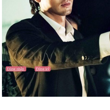
Vũng Tàu
Nha Trang
Đà Lạt
Cần Thơ
Quy Nhơn
Thừa Thiên Huế
Khác…
Blog
Sách / Truyện
Lifestyle
Giải trí
Thương hiệu
Tạo thương hiệu
Đăng nhập
hoặc
Đăng ký
Tạo thương hiệu