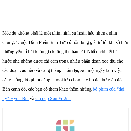
Mặc dù không phải là một phim hình sự hoàn hảo nhưng nhìn
chung, ‘Cuộc Đàm Phán Sinh Tử’ có nội dung giải trí tốt khi sở hữu
những yếu tố hút khán giả không thể bàn cãi. Nhiều chi tiết hài
hước nhẹ nhàng được cài cắm trong nhiều phân đoạn xoa dịu cho
các đoạn cao trào và căng thẳng. Tóm lại, sau một ngày làm việc
căng thẳng, bộ phim cũng là một lựa chọn hay ho để thư giãn đó.
Bên cạnh đó, các bạn có tham khảo thêm những
bộ phim của “đại
úy” Hyun Bin
và
chị đẹp Son Ye Jin.