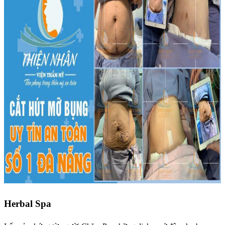
Herbal Spa