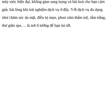
máy móc hiện đại, không gian sang trọng và hài hoà cho bạn cảm
giác hài lòng khi trải nghiệm dịch vụ ở đây. Với dịch vụ đa dạng
như chăm sóc da mặt, điều trị mụn, phun xăm thẩm mỹ, tắm trắng,
thư giãn spa…. là nơi lí tưởng để bạn lui tới.