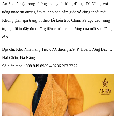
An Spa là một trong những spa uy tín hàng đầu tại Đà Nẵng, với
tiếng nhạc du dương êm tai cho bạn cảm giác vô cùng thoải mái.
Không gian spa trang trí theo lối kiến trúc Chăm-Pa độc đáo, sang
trọng, hội tụ đầy đủ những tiêu chuẩn chất lượng của một spa đẳng
cấp.
Địa chỉ: Khu Nhà hàng Tiệc cưới đường 2/9, P. Hòa Cường Bắc, Q.
Hải Châu, Đà Nẵng
Số điện thoại: 088.849.8989 – 0236.263.2222