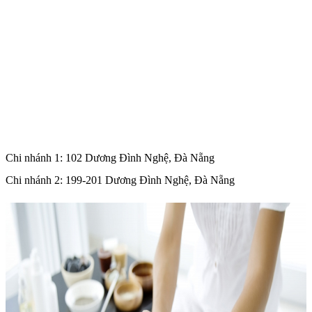
Chi nhánh 1: 102 Dương Đình Nghệ, Đà Nẵng
Chi nhánh 2: 199-201 Dương Đình Nghệ, Đà Nẵng