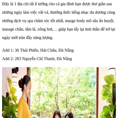
Đây là 1 địa chỉ rất lí tưởng cho cả gia đình bạn được thư giãn sau
những ngày làm việc vất vả, thưởng thức tiếng nhạc du dương cùng
những dịch vụ spa chăm sóc tốt nhất, masge body mô sâu ấn huyệt,
massge chân, tắm lá, xông hơi,… giúp bạn lấy lại tinh thần để trở lại
ngày mới tràn đầy năng lượng.
Add 1: 36 Thái Phiên, Hải Châu, Đà Nẵng
Add 2: 283 Nguyễn Chí Thanh, Đà Nẵng