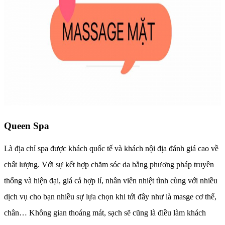
Queen Spa
Là địa chỉ spa được khách quốc tế và khách nội địa đánh giá cao về
chất lượng. Với sự kết hợp chăm sóc da bằng phương pháp truyền
thống và hiện đại, giá cả hợp lí, nhân viên nhiệt tình cùng với nhiều
dịch vụ cho bạn nhiều sự lựa chọn khi tới đây như là masge cơ thể,
chân… Không gian thoáng mát, sạch sẽ cũng là điều làm khách