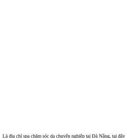
Là địa chỉ spa chăm sóc da chuyên nghiệp tại Đà Nẵng, tại đây