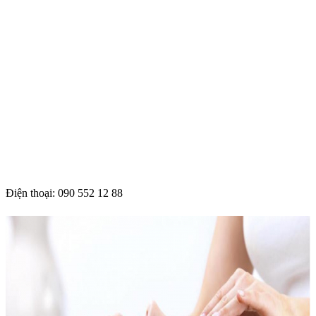
Điện thoại: 090 552 12 88