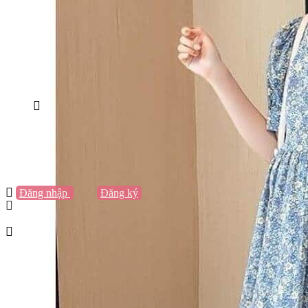
Vũng Tàu
Nha Trang
Đà Lạt
Cần Thơ
Quy Nhơn
Thừa Thiên Huế
Khác…
Blog
Sách / Truyện
Lifestyle
Giải trí
Thương hiệu
Tạo thương hiệu
Đăng nhập
hoặc
Đăng ký
Tạo thương hiệu