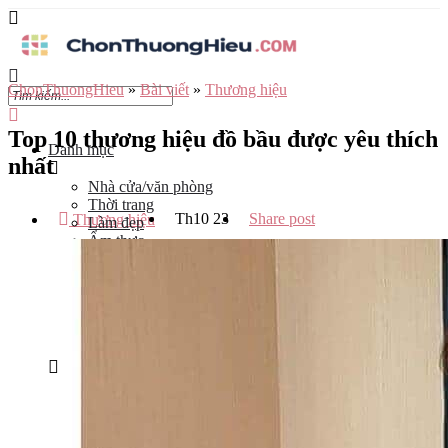
ChonThuongHieu
»
Bài viết
»
Thương hiệu
Top 10 thương hiệu đồ bầu được yêu thích
Danh mục
nhất
Nhà cửa/văn phòng
Thời trang
Th10
23
Share post
Thương hiệu
Làm đẹp
Ẩm thực
Công nghệ
Đào tạo
Mẹ và bé
Du lịch
Kinh Doanh
Tỉnh
Hà Nội
Tp Hồ Chí Minh
Đà Nẵng
Hải Phòng