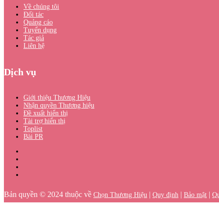
Về chúng tôi
Đối tác
Quảng cáo
Tuyển dụng
Tác giả
Liên hệ
Dịch vụ
Giới thiệu Thương Hiệu
Nhận quyền Thương hiệu
Đề xuất hiển thị
Tài trợ hiển thị
Toplist
Bài PR
Bản quyền © 2024 thuộc về
|
|
|
Chọn Thương Hiệu
Quy định
Bảo mật
Qu