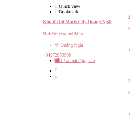
Quick view
Bookmark
Khu đô thị Maris City Quảng Ngãi
K
Maris City có quy mô 9,9 ha
Quảng Ngãi
+84972953968
Dự án bất động sản
Q