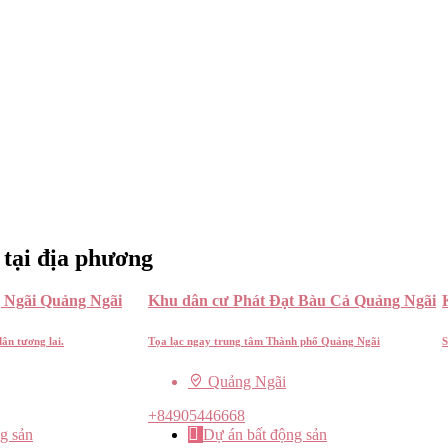
 tại địa phương
 Ngãi Quảng Ngãi
Khu dân cư Phát Đạt Bàu Cả Quảng Ngãi
ân tương lai.
Tọa lạc ngay trung tâm Thành phố Quảng Ngãi
S
Quảng Ngãi
+84905446668
g sản
Dự án bất động sản