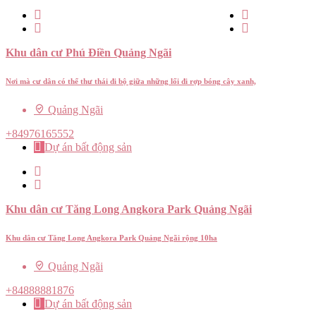
Khu dân cư Phú Điền Quảng Ngãi
Nơi mà cư dân có thể thư thái đi bộ giữa những lối đi rợp bóng cây xanh,
Quảng Ngãi
+84976165552
Dự án bất động sản
Khu dân cư Tăng Long Angkora Park Quảng Ngãi
Khu dân cư Tăng Long Angkora Park Quảng Ngãi rộng 10ha
Quảng Ngãi
+84888881876
Dự án bất động sản