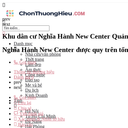
prev
next
Khu dân cư Nghĩa Hành New Center Quản
Danh mục
Nghĩa Hành New Center được quy trên tổng 
Nhà cửa/văn phòng
Thời trang
Gọi ngay
Làm đẹp
Ẩm thực
Thông tin thương hiệu
Công nghệ
Đánh giá
0
Đào tạo
prev
Mẹ và bé
next
Du lịch
Kinh Doanh
Gọi ngay
Tỉnh
Lưu lại
Chia sẻ
Hà Nội
Viết đánh giá
Tp Hồ Chí Minh
Xác minh & Nhận sở hữu
Đà Nẵng
Báo cáo
Hải Phòng