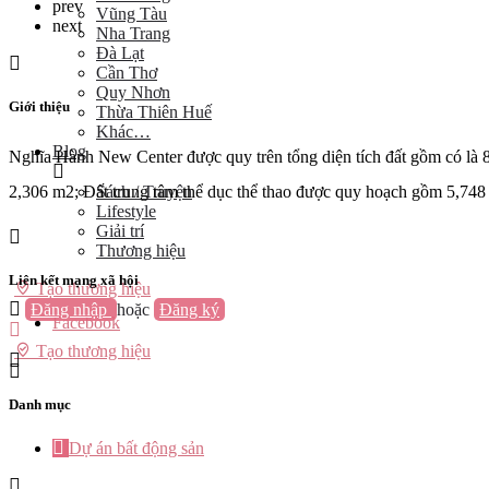
prev
Vũng Tàu
next
Nha Trang
Đà Lạt
Cần Thơ
Quy Nhơn
Giới thiệu
Thừa Thiên Huế
Khác…
Blog
Nghĩa Hành New Center được quy trên tổng diện tích đất gồm có là 8
Sách / Truyện
2,306 m2; Đất trung tâm thể dục thể thao được quy hoạch gồm 5,748
Lifestyle
Giải trí
Thương hiệu
Liên kết mạng xã hội
Tạo thương hiệu
Đăng nhập
hoặc
Đăng ký
Facebook
Tạo thương hiệu
Danh mục
Dự án bất động sản