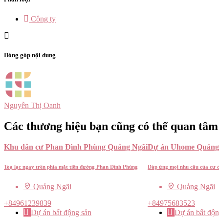
Công ty
Đóng góp nội dung
Nguyễn Thị Oanh
Các thương hiệu bạn cũng có thể quan tâm
Khu dân cư Phan Đình Phùng Quảng Ngãi
Dự án Uhome Quảng
Toạ lạc ngay trên phía mặt tiền đường Phan Đình Phùng
Đáp ứng mọi nhu cầu của cư d
Quảng Ngãi
Quảng Ngãi
+84961239839
+84975683523
Dự án bất động sản
Dự án bất độn