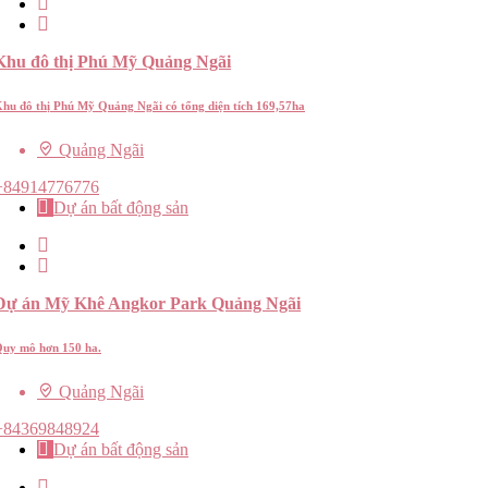
Khu đô thị Phú Mỹ Quảng Ngãi
hu đô thị Phú Mỹ Quảng Ngãi có tổng diện tích 169,57ha
Quảng Ngãi
+84914776776
Dự án bất động sản
Dự án Mỹ Khê Angkor Park Quảng Ngãi
uy mô hơn 150 ha.
Quảng Ngãi
+84369848924
Dự án bất động sản