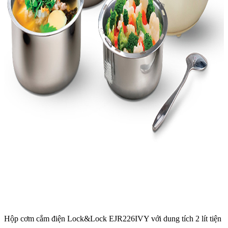
Hộp cơm cắm điện Lock&Lock EJR226IVY với dung tích 2 lít tiện