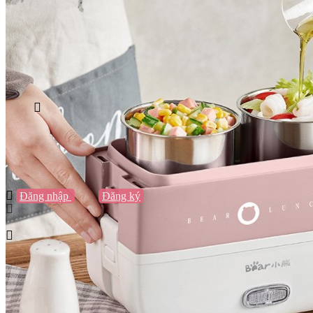
Vũng Tàu
Nha Trang
Đà Lạt
Cần Thơ
Quy Nhơn
Thừa Thiên Huế
Khác…
Blog
Sách / Truyện
Lifestyle
Giải trí
Thương hiệu
Tạo thương hiệu
Đăng nhập
hoặc
Đăng ký
Tạo thương hiệu