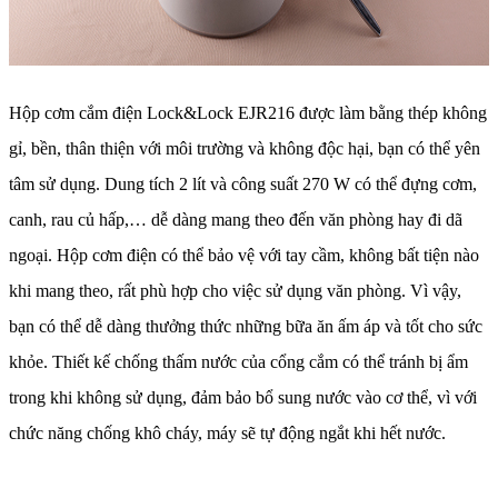
Hộp cơm cắm điện Lock&Lock EJR216 được làm bằng thép không
gỉ, bền, thân thiện với môi trường và không độc hại, bạn có thể yên
tâm sử dụng. Dung tích 2 lít và công suất 270 W có thể đựng cơm,
canh, rau củ hấp,… dễ dàng mang theo đến văn phòng hay đi dã
ngoại. Hộp cơm điện có thể bảo vệ với tay cầm, không bất tiện nào
khi mang theo, rất phù hợp cho việc sử dụng văn phòng. Vì vậy,
bạn có thể dễ dàng thưởng thức những bữa ăn ấm áp và tốt cho sức
khỏe. Thiết kế chống thấm nước của cổng cắm có thể tránh bị ẩm
trong khi không sử dụng, đảm bảo bổ sung nước vào cơ thể, vì với
chức năng chống khô cháy, máy sẽ tự động ngắt khi hết nước.