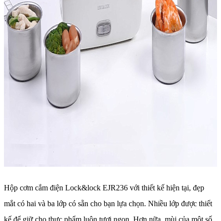
Hộp cơm cắm điện Lock&lock EJR236 với thiết kế hiện tại, đẹp
mắt có hai và ba lớp có sẵn cho bạn lựa chọn. Nhiều lớp được thiết
kế để giữ cho thực phẩm luôn tươi ngon. Hơn nữa, mùi của một số