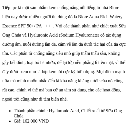
Tiếp tục là một sản phẩm kem chống nắng nổi tiếng từ nhà Biore
hiện nay được nhiều người tin dùng đó là Biore Aqua Rich Watery
Essence SPF 50+/ PA ++++. Với các thành phần như chiết xuất Sữa
Ong Chúa và Hyaluronic Acid (Sodium Hyaluronate) có tác dụng
dưỡng ẩm, nuôi dưỡng làn da, cảm vệ làn da dưới tác hại của tia cực
tím. Các phân tử chống nắng siêu nhỏ giúp thẩm thấu sâu, không
gây bết dính, loại bỏ bã nhờn, để lại lớp nền phẳng lì trên mặt, vì thế
đây được xem như là lớp kem lót cực kỳ hữu dụng. Một điểm mạnh
nữa mà mình muốn nhắc đến là khả năng kháng nước của nó cũng
rất cao, chính vì thế mà bạn cứ an tâm sử dụng cho các hoạt động
ngoài trời cũng như đi tắm biển nhé.
Thành phần chính: Hyaluronic Acid, Chiết xuất từ Sữa Ong
Chúa
Giá: 162,000 VNĐ