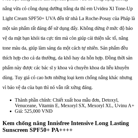
nắng vừa có công dụng dưỡng trắng da thì em Uvidea Xl Tone-Up
Light Cream SPF50+ UVA đến từ nhà La Roche-Posay của Pháp là
một sản phẩm rất đáng để sử dụng đấy. Không dừng ở mức độ bảo
vệ da mặt bạn khỏi tia cực tím mà còn giúp cải thiện sắc tố, nâng
tone màu da, giúp làm sáng da một cách tự nhiên. Sản phẩm đều
thích hợp cho cả da thường, da khô hay da hỗn hợp. Đồng thời sản
phẩm này được các bác sĩ y khoa và chuyên khoa da liễu khuyên
dùng. Tuy giá có cao hơn những loại kem chống nắng khác nhưng
vì bảo vệ da của bạn thì nó vẫn rất xứng đáng.
Thành phần chính: Chiết xuất hoa mẫu đơn, Detoxyl,
Venuceane, Vitamin E, Mexoryl SX, Mexoryl XL, Uvinu A+
Giá: 525,000 VNĐ
Kem chống nắng Innisfree Intensive Long Lasting
Sunscreen SPF50+ PA++++