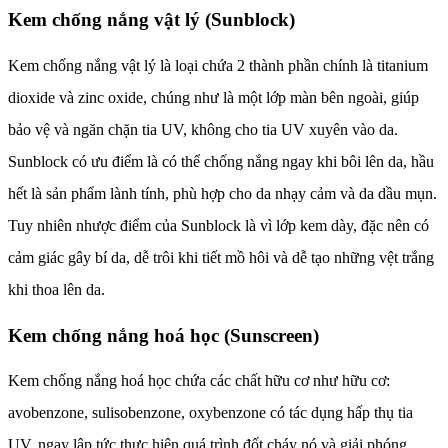
Kem chống nắng vật lý (Sunblock)
Kem chống nắng vật lý là loại chứa 2 thành phần chính là titanium
dioxide và zinc oxide, chúng như là một lớp màn bên ngoài, giúp
bảo vệ và ngăn chặn tia UV, không cho tia UV xuyên vào da.
Sunblock có ưu điểm là có thể chống nắng ngay khi bôi lên da, hầu
hết là sản phẩm lành tính, phù hợp cho da nhạy cảm và da dầu mụn.
Tuy nhiên nhược điểm của Sunblock là vì lớp kem dày, đặc nên có
cảm giác gây bí da, dễ trôi khi tiết mồ hôi và dễ tạo những vệt trắng
khi thoa lên da.
Kem chống nắng hoá học (Sunscreen)
Kem chống nắng hoá học chứa các chất hữu cơ như hữu cơ:
avobenzone, sulisobenzone, oxybenzone có tác dụng hấp thụ tia
UV, ngay lập tức thực hiện quá trình đốt cháy nó và giải phóng