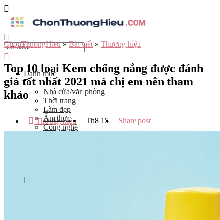
ChonThuongHieu
»
Bài viết
»
Thương hiệu
Top 10 loại Kem chống nắng được đánh
Danh mục
giá tốt nhất 2021 mà chị em nên tham
Nhà cửa/văn phòng
khảo
Thời trang
Làm đẹp
Ẩm thực
Th8
15
Share post
Thương hiệu
Công nghệ
Đào tạo
Mẹ và bé
Du lịch
Kinh Doanh
Tỉnh
Hà Nội
Tp Hồ Chí Minh
Đà Nẵng
Hải Phòng