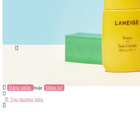
Vũng Tàu
Nha Trang
Đà Lạt
Cần Thơ
Quy Nhơn
Thừa Thiên Huế
Khác…
Blog
Sách / Truyện
Lifestyle
Giải trí
Thương hiệu
Tạo thương hiệu
Đăng nhập
hoặc
Đăng ký
Tạo thương hiệu