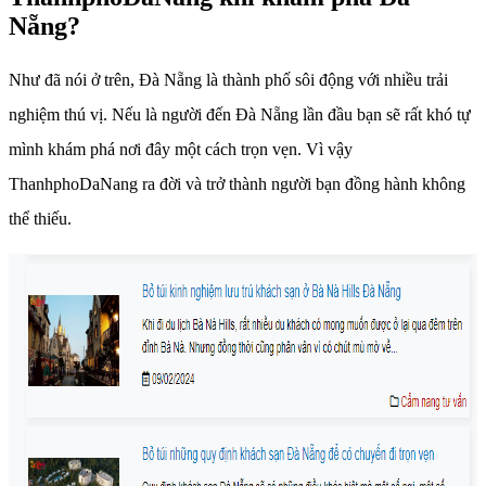
Nẵng?
Như đã nói ở trên, Đà Nẵng là thành phố sôi động với nhiều trải
nghiệm thú vị. Nếu là người đến Đà Nẵng lần đầu bạn sẽ rất khó tự
mình khám phá nơi đây một cách trọn vẹn. Vì vậy
ThanhphoDaNang ra đời và trở thành người bạn đồng hành không
thể thiếu.