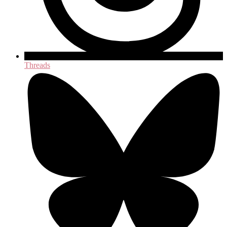
Threads