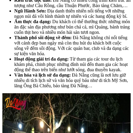
Kiến trúc độc đáo:
Đà Nẵng có nhiều công trình kiến trúc ấn
tượng như Cầu Rồng, cầu Thuận Phước, Bảo tàng Chăm,…
Ngũ Hành Sơn:
Địa danh thiên nhiên nổi tiếng với những
ngọn núi đá vôi hình thành tự nhiên và các hang động kỳ bí.
Ẩm thực đa dạng:
Du khách có thể thưởng thức những món
ăn đặc sản địa phương như bún chả cá, mì Quảng, bánh tráng
cuốn thịt heo và nhiều món hải sản tươi ngon.
Thành phố sôi động về đêm:
Đà Nẵng không chỉ nổi tiếng
với cảnh đẹp ban ngày mà còn thu hút du khách bởi cuộc
sống về đêm sôi động. Với các quán bar, club và đa dạng các
sự kiện văn hóa.
Hoạt động giải trí đa dạng:
Từ tham gia các tour du lịch
khám phá, chinh phục những đỉnh núi đến tham gia các hoạt
động thể thao trên biển như lướt sóng, đua thuyền kayak.
Văn hóa và lịch sử đa dạng:
Đà Nẵng cũng là nơi lưu giữ
nhiều di tích lịch sử và văn hóa quý báu như di tích Mỹ Sơn,
lăng Ông Bà Chiểu, bảo tàng Đà Nẵng…