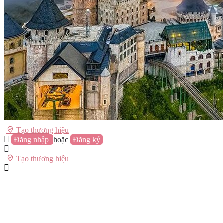
Vũng Tàu
Nha Trang
Đà Lạt
Cần Thơ
Quy Nhơn
Thừa Thiên Huế
Khác…
Blog
Sách / Truyện
Lifestyle
Giải trí
Thương hiệu
Tạo thương hiệu
Đăng nhập
hoặc
Đăng ký
Tạo thương hiệu