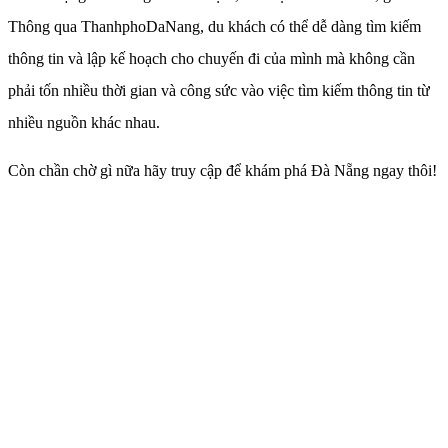
Thông qua ThanhphoDaNang, du khách có thể dễ dàng tìm kiếm
thông tin và lập kế hoạch cho chuyến đi của mình mà không cần
phải tốn nhiều thời gian và công sức vào việc tìm kiếm thông tin từ
nhiều nguồn khác nhau.
Còn chần chờ gì nữa hãy truy cập để khám phá Đà Nẵng ngay thôi!