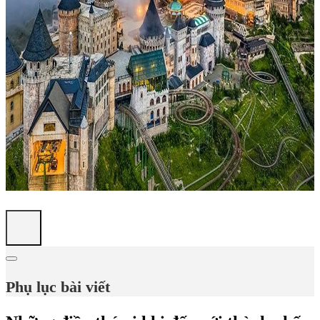
Phụ lục bài viết