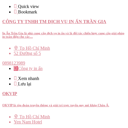
Quick view
Bookmark
CÔNG TY TNHH TM DỊCH VỤ IN ẤN TRẦN GIA
In Ấn Trần Gia là nhà cung cấp dịch vụ in ấn và là đối tác chiến lược cung cấp giải pháp
in toàn diện cho các…
Tp Hồ Chí Minh
52 Đường số 5
0898123989
Công ty in ấn
Xem nhanh
Lưu lại
OKVIP
OKVIP là tập đoàn truyền thông và giải trí trực tuyến quy mô khắp Châu Á.
Tp Hồ Chí Minh
Yen Nam Hotel