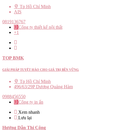
Tp Hồ Chí Minh
AIS
0819136767
Công ty thiết kế nội thất
+1
TOP BMK
GIẢI PHÁP TUYỆT HẢO CHO GIÁ TRỊ BỀN VỮNG
Tp Hồ Chí Minh
496/63/29P Dương Quảng Hàm
0988456550
Công ty in ấn
Xem nhanh
Lưu lại
Hướng Dẫn Thi Công