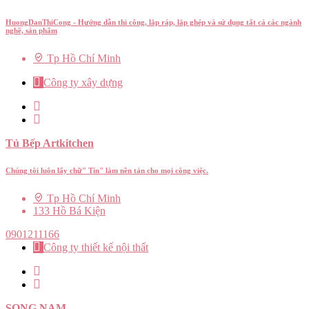
HuongDanThiCong - Hướng dẫn thi công, lắp ráp, lắp ghép và sử dụng tất cả các ngành
nghề, sản phẩm
Tp Hồ Chí Minh
Công ty xây dựng
Tủ Bếp Artkitchen
Chúng tôi luôn lấy chữ" Tín" làm nền tản cho mọi công việc.
Tp Hồ Chí Minh
133 Hồ Bá Kiện
0901211166
Công ty thiết kế nội thất
SONG NAM