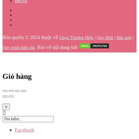
Bài PR
Bản quyền © 2024 thuộc về
|
|
|
Chọn Thương Hiệu
Quy định
Bảo mật
. Bảo vệ nội dung bởi
Quy trình biên tập
Giỏ hàng
×
Facebook