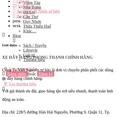
Chia sẻ
Vũng Tàu
Viết đánh giá
Nha Trang
Xác minh & Nhận sở hữu
Đà Lạt
Báo cáo
Cần Thơ
prev
Quy Nhơn
next
Thừa Thiên Huế
Khác…
Blog
Giới thiệu
Sách / Truyện
Lifestyle
Giải trí
XE ĐẨY HÀNG PHONG THẠNH CHÍNH HÃNG
Thương hiệu
Tạo thương hiệu
Công Ty Việt Nguyên tự hào là đơn vị chuyên phân phối các dòng
Đăng nhập
hoặc
Đăng ký
xe đẩy hàng chính hãng.
Tạo thương hiệu
Với giá thành ưu đãi, giao hàng tận nơi siêu nhanh, thanh toán linh
động an toàn.
Địa chỉ: 228/5 đường Hàn Hải Nguyên, Phường 9, Quận 11, Tp.