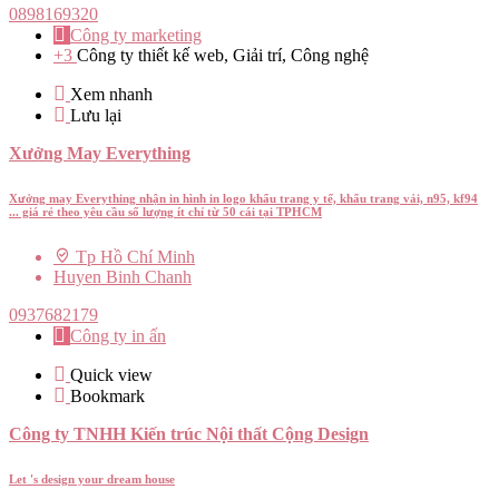
0898169320
Công ty marketing
+3
Công ty thiết kế web, Giải trí, Công nghệ
Xem nhanh
Lưu lại
Xưởng May Everything
Xưởng may Everything nhận in hình in logo khẩu trang y tế, khẩu trang vải, n95, kf94
... giá rẻ theo yêu cầu số lượng ít chỉ từ 50 cái tại TPHCM
Tp Hồ Chí Minh
Huyen Binh Chanh
0937682179
Công ty in ấn
Quick view
Bookmark
Công ty TNHH Kiến trúc Nội thất Cộng Design
Let 's design your dream house