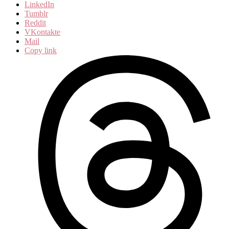
LinkedIn
Tumblr
Reddit
VKontakte
Mail
Copy link