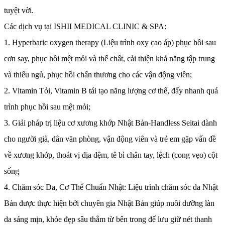
tuyệt vời.
Các dịch vụ tại ISHII MEDICAL CLINIC & SPA:
1. Hyperbaric oxygen therapy (Liệu trình oxy cao áp) phục hồi sau
cơn say, phục hồi mệt mỏi và thể chất, cải thiện khả năng tập trung
và thiếu ngủ, phục hồi chấn thương cho các vận động viên;
2. Vitamin Tỏi, Vitamin B tái tạo năng lượng cơ thể, đẩy nhanh quá
trình phục hồi sau mệt mỏi;
3. Giải pháp trị liệu cơ xương khớp Nhật Bản-Handless Seitai dành
cho người già, dân văn phòng, vận động viên và trẻ em gặp vấn đề
về xương khớp, thoát vị địa đệm, tê bì chân tay, lệch (cong vẹo) cột
sống
4. Chăm sóc Da, Cơ Thể Chuẩn Nhật: Liệu trình chăm sóc da Nhật
Bản được thực hiện bởi chuyên gia Nhật Bản giúp nuôi dưỡng làn
da sáng mịn, khỏe đẹp sâu thẳm từ bên trong để lưu giữ nét thanh