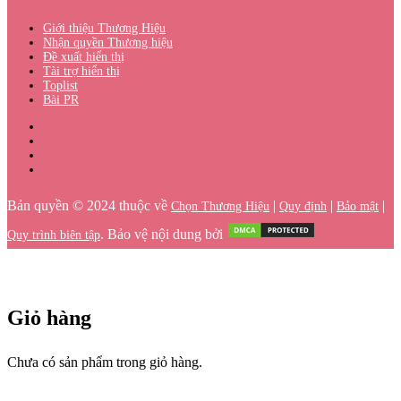
Giới thiệu Thương Hiệu
Nhận quyền Thương hiệu
Đề xuất hiển thị
Tài trợ hiển thị
Toplist
Bài PR
Bản quyền © 2024 thuộc về
|
|
|
Chọn Thương Hiệu
Quy định
Bảo mật
. Bảo vệ nội dung bởi
Quy trình biên tập
Giỏ hàng
Chưa có sản phẩm trong giỏ hàng.