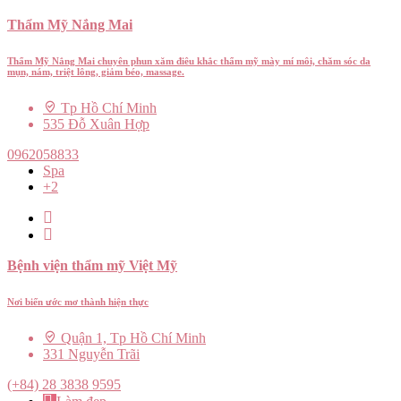
Thẩm Mỹ Nắng Mai
Thẩm Mỹ Nắng Mai chuyên phun xăm điêu khắc thẩm mỹ mày mí môi, chăm sóc da
mụn, nám, triệt lông, giảm béo, massage.
Tp Hồ Chí Minh
535 Đỗ Xuân Hợp
0962058833
Spa
+2
Bệnh viện thẩm mỹ Việt Mỹ
Nơi biến ước mơ thành hiện thực
Quận 1, Tp Hồ Chí Minh
331 Nguyễn Trãi
(+84) 28 3838 9595