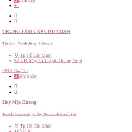
Làm đẹp
+1
TRUNG TÂM CẤP CỨU TOÀN
Tận tâm - Nhanh chóng - Hiệu quả
Tp Hồ Chí Minh
Số 3 Đường 35A Trịnh Quang Nghị
0818 114 115
Sức khỏe
Huy Mộc Hương
Trầm Hương và gỗ quý Việt Nam - tinh hoa gỗ Việt
Tp Hồ Chí Minh
Thủ Đức