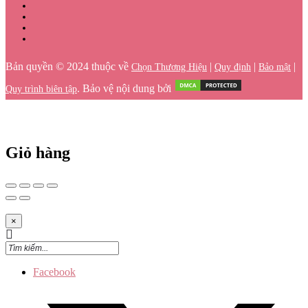
Bản quyền © 2024 thuộc về
|
|
|
Chọn Thương Hiệu
Quy định
Bảo mật
. Bảo vệ nội dung bởi
Quy trình biên tập
Giỏ hàng
×
Facebook