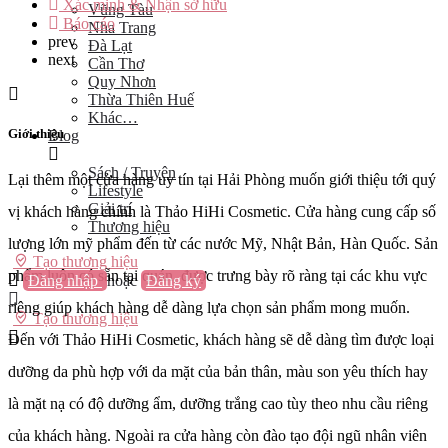
Xác minh & Nhận sở hữu
Vũng Tàu
Báo cáo
Nha Trang
prev
Đà Lạt
next
Cần Thơ
Quy Nhơn
Thừa Thiên Huế
Khác…
Giới thiệu
Blog
Sách / Truyện
Lại thêm một cửa hàng uy tín tại Hải Phòng muốn giới thiệu tới quý
Lifestyle
Giải trí
vị khách hàng chính là Thảo HiHi Cosmetic. Cửa hàng cung cấp số
Thương hiệu
lượng lớn mỹ phẩm đến từ các nước Mỹ, Nhật Bản, Hàn Quốc. Sản
Tạo thương hiệu
phẩm luôn có sẵn tại quán, được trưng bày rõ ràng tại các khu vực
Đăng nhập
hoặc
Đăng ký
riêng giúp khách hàng dễ dàng lựa chọn sản phẩm mong muốn.
Tạo thương hiệu
Đến với Thảo HiHi Cosmetic, khách hàng sẽ dễ dàng tìm được loại
dưỡng da phù hợp với da mặt của bản thân, màu son yêu thích hay
là mặt nạ có độ dưỡng ẩm, dưỡng trắng cao tùy theo nhu cầu riêng
của khách hàng. Ngoài ra cửa hàng còn đào tạo đội ngũ nhân viên