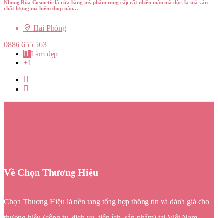
Nhung Rùa Cosmetic là cửa hàng mỹ phẩm cung cấp rất nhiều mẫu mã độc, lạ mà vẫn
chất lượng mà hiếm shop nào…
Hải Phòng
0886 655 563
Làm đẹp
+1
Về Chọn Thương Hiệu
Chọn Thương Hiệu là nền tảng tổng hợp thông tin và đánh giá cho
thương hiệu (công ty, dịch vụ, tiện ích, sản phẩm) tại Việt Nam.