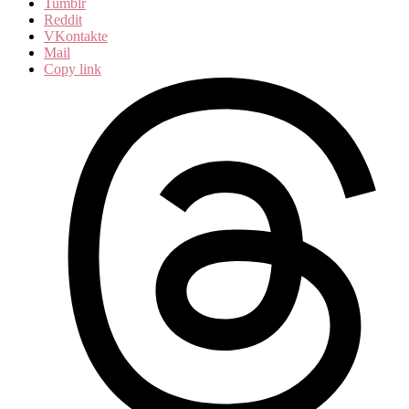
Tumblr
Reddit
VKontakte
Mail
Copy link