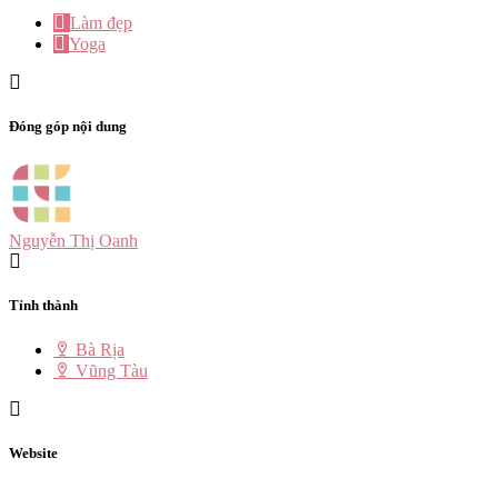
Làm đẹp
Yoga
Đóng góp nội dung
Nguyễn Thị Oanh
Tỉnh thành
Bà Rịa
Vũng Tàu
Website