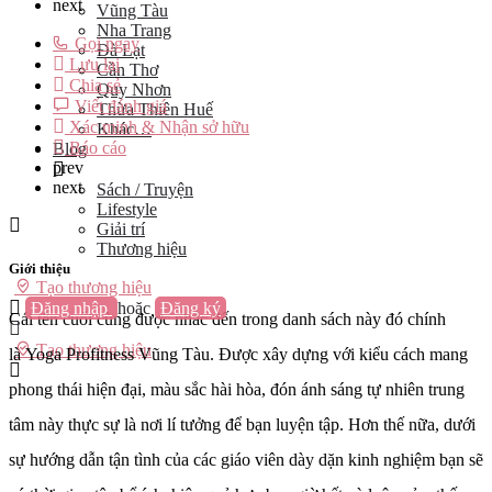
next
Vũng Tàu
Nha Trang
Gọi ngay
Đà Lạt
Lưu lại
Cần Thơ
Chia sẻ
Quy Nhơn
Viết đánh giá
Thừa Thiên Huế
Xác minh & Nhận sở hữu
Khác…
Báo cáo
Blog
prev
next
Sách / Truyện
Lifestyle
Giải trí
Thương hiệu
Giới thiệu
Tạo thương hiệu
Đăng nhập
hoặc
Đăng ký
Cái tên cuối cùng được nhắc đến trong danh sách này đó chính
Tạo thương hiệu
là Yoga Profitness Vũng Tàu. Được xây dựng với kiểu cách mang
phong thái hiện đại, màu sắc hài hòa, đón ánh sáng tự nhiên trung
tâm này thực sự là nơi lí tưởng để bạn luyện tập. Hơn thế nữa, dưới
sự hướng dẫn tận tình của các giáo viên dày dặn kinh nghiệm bạn sẽ