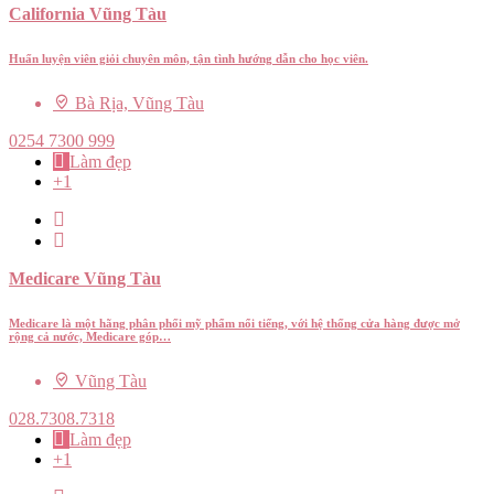
California Vũng Tàu
Huấn luyện viên giỏi chuyên môn, tận tình hướng dẫn cho học viên.
Bà Rịa, Vũng Tàu
0254 7300 999
Làm đẹp
+1
Medicare Vũng Tàu
Medicare là một hãng phân phối mỹ phẩm nổi tiếng, với hệ thống cửa hàng được mở
rộng cả nước, Medicare góp…
Vũng Tàu
028.7308.7318
Làm đẹp
+1