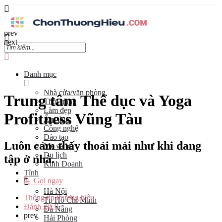
prev
next
Danh mục
Nhà cửa/văn phòng
Trung tâm Thể dục và Yoga
Thời trang
Làm đẹp
Profitness Vũng Tàu
Ẩm thực
Công nghệ
Đào tạo
Luôn cảm thấy thoải mái như khi đang
Mẹ và bé
Du lịch
tập ở nhà.
Kinh Doanh
Tỉnh
Gọi ngay
Hà Nội
Thông tin thương hiệu
Tp Hồ Chí Minh
Đánh giá
0
Đà Nẵng
prev
Hải Phòng