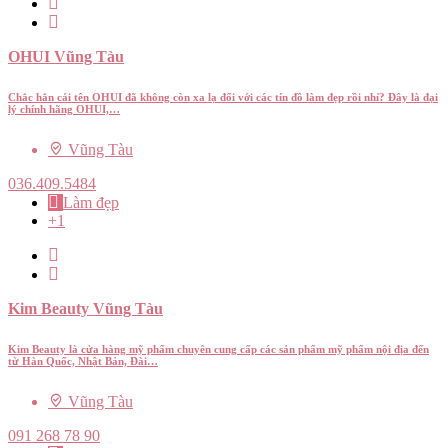
OHUI Vũng Tàu
Chắc hẳn cái tên OHUI đã không còn xa lạ đối với các tín đồ làm đẹp rồi nhỉ? Đây là đại
lý chính hãng OHUI,…
Vũng Tàu
036.409.5484
Làm đẹp
+1
Kim Beauty Vũng Tàu
Kim Beauty là cửa hàng mỹ phẩm chuyên cung cấp các sản phẩm mỹ phẩm nội địa đến
từ Hàn Quốc, Nhật Bản, Đài…
Vũng Tàu
091 268 78 90