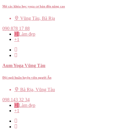
Mở các khóa học yoga cơ bản đến nâng cao
Vũng Tàu, Bà Rịa
090 878 17 88
Làm đẹp
+1
Aum Yoga Vũng Tàu
Đội ngũ huấn luyện viên người Ấn
Bà Rịa, Vũng Tàu
098 143 32 34
Làm đẹp
+1