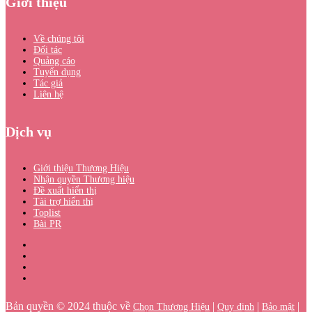
Giới thiệu
Về chúng tôi
Đối tác
Quảng cáo
Tuyển dụng
Tác giả
Liên hệ
Dịch vụ
Giới thiệu Thương Hiệu
Nhận quyền Thương hiệu
Đề xuất hiển thị
Tài trợ hiển thị
Toplist
Bài PR
Bản quyền © 2024 thuộc về
|
|
|
Chọn Thương Hiệu
Quy định
Bảo mật