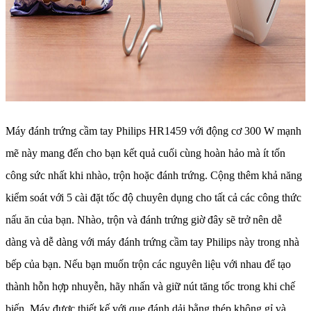
Máy đánh trứng cầm tay Philips HR1459 với động cơ 300 W mạnh
mẽ này mang đến cho bạn kết quả cuối cùng hoàn hảo mà ít tốn
công sức nhất khi nhào, trộn hoặc đánh trứng. Cộng thêm khả năng
kiểm soát với 5 cài đặt tốc độ chuyên dụng cho tất cả các công thức
nấu ăn của bạn. Nhào, trộn và đánh trứng giờ đây sẽ trở nên dễ
dàng và dễ dàng với máy đánh trứng cầm tay Philips này trong nhà
bếp của bạn. Nếu bạn muốn trộn các nguyên liệu với nhau để tạo
thành hỗn hợp nhuyễn, hãy nhấn và giữ nút tăng tốc trong khi chế
biến. Máy được thiết kế với que đánh dải bằng thép không gỉ và