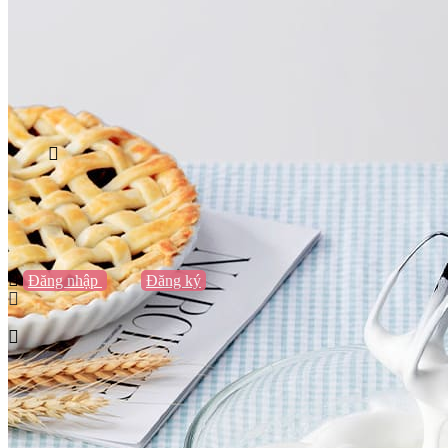
Vũng Tàu
Nha Trang
Đà Lạt
Cần Thơ
Quy Nhơn
Thừa Thiên Huế
Khác…
Blog
Sách / Truyện
Lifestyle
Giải trí
Thương hiệu
Tạo thương hiệu
Đăng nhập
hoặc
Đăng ký
Tạo thương hiệu