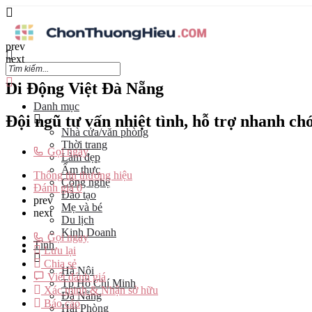
prev
next
Di Động Việt Đà Nẵng
Danh mục
Đội ngũ tư vấn nhiệt tình, hỗ trợ nhanh c
Nhà cửa/văn phòng
Thời trang
Gọi ngay
Làm đẹp
Ẩm thực
Thông tin thương hiệu
Công nghệ
Đánh giá
0
Đào tạo
prev
Mẹ và bé
next
Du lịch
Kinh Doanh
Gọi ngay
Tỉnh
Lưu lại
Chia sẻ
Hà Nội
Viết đánh giá
Tp Hồ Chí Minh
Xác minh & Nhận sở hữu
Đà Nẵng
Báo cáo
Hải Phòng