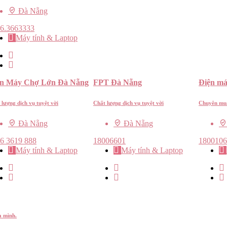
Đà Nẵng
6.3663333
Máy tính & Laptop
ện Máy Chợ Lớn Đà Nẵng
FPT Đà Nẵng
Điện m
 lượng dịch vụ tuyệt vời
Chất lượng dịch vụ tuyệt vời
Chuyên mua 
Đà Nẵng
Đà Nẵng
6 3619 888
18006601
1800106
Máy tính & Laptop
Máy tính & Laptop
a mình.