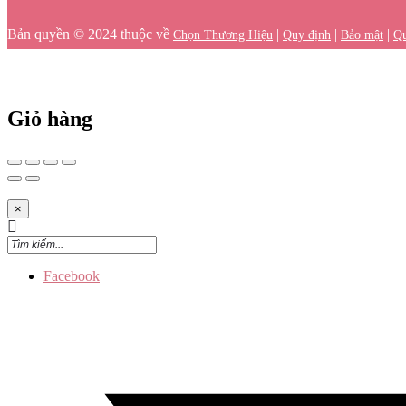
Bản quyền © 2024 thuộc về
|
|
|
Chọn Thương Hiệu
Quy định
Bảo mật
Qu
Giỏ hàng
×
Facebook