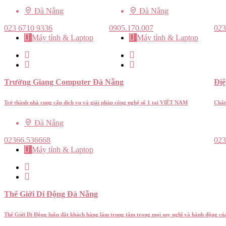
Đà Nẵng
Đà Nẵng
023 6710 9336
0905.170.007
023
Máy tính & Laptop
Máy tính & Laptop
Trường Giang Computer Đà Nẵng
Đi
Trở thành nhà cung cấp dịch vụ và giải pháp công nghệ số 1 tại VIỆT NAM
Chất
Đà Nẵng
02366.536668
023
Máy tính & Laptop
Thế Giới Di Động Đà Nẵng
Thế Giới Di Động luôn đặt khách hàng làm trung tâm trong mọi suy nghĩ và hành động củ