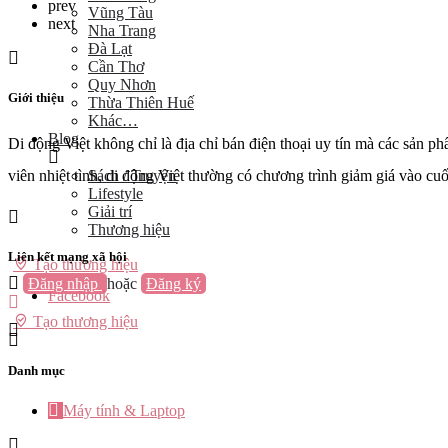
prev
Vũng Tàu
next
Nha Trang
Đà Lạt
Cần Thơ
Quy Nhơn
Giới thiệu
Thừa Thiên Huế
Khác…
Blog
Di động Việt không chỉ là địa chỉ bán điện thoại uy tín mà các sản
Sách / Truyện
viên nhiệt tình, di động Việt thường có chương trình giảm giá vào cuố
Lifestyle
Giải trí
Thương hiệu
Liên kết mạng xã hội
Tạo thương hiệu
Đăng nhập
hoặc
Đăng ký
Facebook
Tạo thương hiệu
Danh mục
Máy tính & Laptop