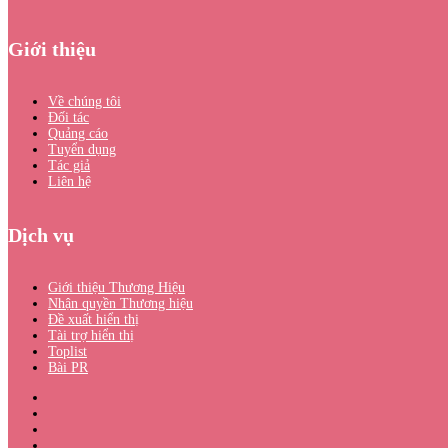
Giới thiệu
Về chúng tôi
Đối tác
Quảng cáo
Tuyển dụng
Tác giả
Liên hệ
Dịch vụ
Giới thiệu Thương Hiệu
Nhận quyền Thương hiệu
Đề xuất hiển thị
Tài trợ hiển thị
Toplist
Bài PR