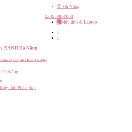
Đà Nẵng
0236 3888 000
Máy tính & Laptop
áy XANH Đà Nẵng
bán điện tử, điện lạnh, gia dụng
Đà Nẵng
5
Máy tính & Laptop