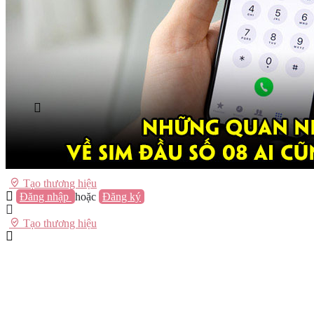
Vũng Tàu
Nha Trang
Đà Lạt
Cần Thơ
Quy Nhơn
Thừa Thiên Huế
Khác…
Blog
Sách / Truyện
Lifestyle
Giải trí
Thương hiệu
Tạo thương hiệu
Đăng nhập
hoặc
Đăng ký
Tạo thương hiệu