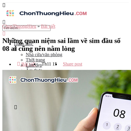
ChonThuongHieu
»
Bài viết
Những quan niệm sai lầm về sim đầu số
Danh mục
08 ai cũng nên nằm lòng
Nhà cửa/văn phòng
Thời trang
Th11
15
Share post
Bài viết
Làm đẹp
Ẩm thực
Công nghệ
Đào tạo
Mẹ và bé
Du lịch
Kinh Doanh
Tỉnh
Hà Nội
Tp Hồ Chí Minh
Đà Nẵng
Hải Phòng