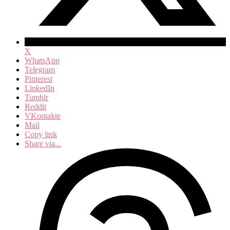
X
WhatsApp
Telegram
Pinterest
LinkedIn
Tumblr
Reddit
VKontakte
Mail
Copy link
Share via...