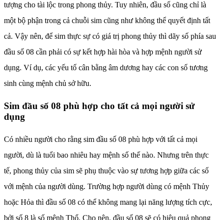
tượng cho tài lộc trong phong thủy. Tuy nhiên, đầu số cũng chỉ là
một bộ phận trong cả chuỗi sim cũng như không thể quyết định tất
cả. Vậy nên, để sim thực sự có giá trị phong thủy thì dãy số phía sau
đầu số 08 cần phải có sự kết hợp hài hòa và hợp mệnh người sử
dụng. Ví dụ, các yếu tố cân bằng âm dương hay các con số tương
sinh cùng mệnh chủ sở hữu.
Sim đầu số 08 phù hợp cho tất cả mọi người sử
dụng
Có nhiều người cho rằng sim đầu số 08 phù hợp với tất cả mọi
người, dù là tuổi bao nhiêu hay mệnh số thế nào. Nhưng trên thực
tế, phong thủy của sim sẽ phụ thuộc vào sự tương hợp giữa các số
với mệnh của người dùng. Trường hợp người dùng có mệnh Thủy
hoặc Hỏa thì đầu số 08 có thể không mang lại năng lượng tích cực,
bởi số 8 là số mệnh Thổ. Cho nên, đầu số 08 sẽ có hiệu quả phong