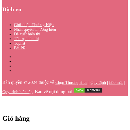
Dịch vụ
Giới thiệu Thương Hiệu
Nhận quyền Thương hiệu
Đề xuất hiển thị
Tài trợ hiển thị
Toplist
Bài PR
Bản quyền © 2024 thuộc về
|
|
|
Chọn Thương Hiệu
Quy định
Bảo mật
. Bảo vệ nội dung bởi
Quy trình biên tập
Giỏ hàng